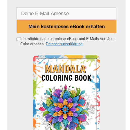
D
e
i
Mein kostenloses eBook erhalten
n
e
Ich möchte das kostenlose eBook und E-Mails von Just
Color erhalten.
Datenschutzerklärung
E
-
M
a
i
l
-
A
d
r
e
s
s