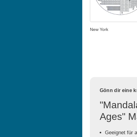
New York
Gönn dir eine 
"Mandala
Ages" M
Geeignet für a