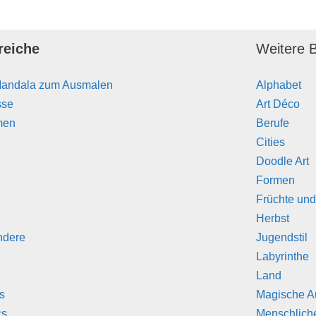
reiche
Weitere B
Mandala zum Ausmalen
Alphabet
sse
Art Déco
men
Berufe
Cities
Doodle Art
Formen
Früchte un
Herbst
ndere
Jugendstil
Labyrinthe
Land
s
Magische A
cs
Menschlich