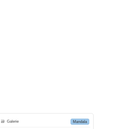
🗃
Galerie
Mandala