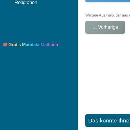
Religionen
Weitere Ausmalbilder aus 
←
Vorherige
📘 Gratis Mandala-Malbuch
Das könnte Ihne