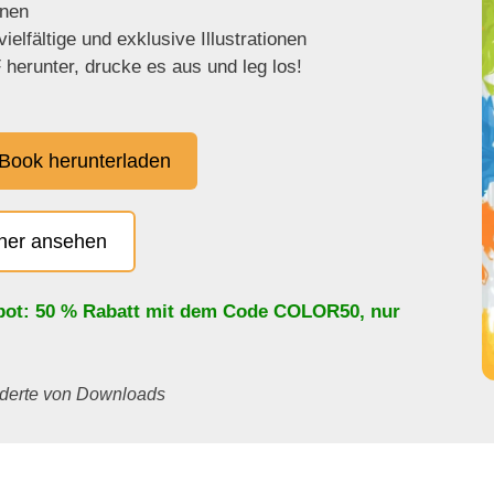
enen
ielfältige und exklusive Illustrationen
herunter, drucke es aus und leg los!
Book herunterladen
cher ansehen
bot: 50 % Rabatt mit dem Code
COLOR50
, nur
underte von Downloads