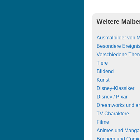
Weitere Malbe
Ausmalbilder von 
Besondere Ereigni
Verschiedene The
Tiere
Bildend
Kunst
Disney-Klassiker
Disney / Pixar
Dreamworks und a
TV-Charaktere
Filme
Animes und Manga
Büchern und Comi