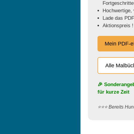
Fortgeschritt
Hochwertige, v
Lade das PDF 
Aktionspreis !
Mein PDF-e
Alle Malbü
🎉 Sonderange
für kurze Zeit
⭐️⭐️⭐️ Bereits H