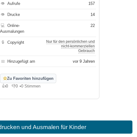
👁
Aufrufe
157
👁
Drucke
14
💻
Online-
22
Ausmalungen
Nur für den persönlichen und
🔒
Copyright
nicht-kommerziellen
Gebrauch
📅
Hinzugefügt am
vor 9 Jahren
☆
Zu Favoriten hinzufügen
👍
0
👎
0
•
0 Stimmen
Gefällt mir
Gefällt mir nicht
rucken und Ausmalen für Kinder