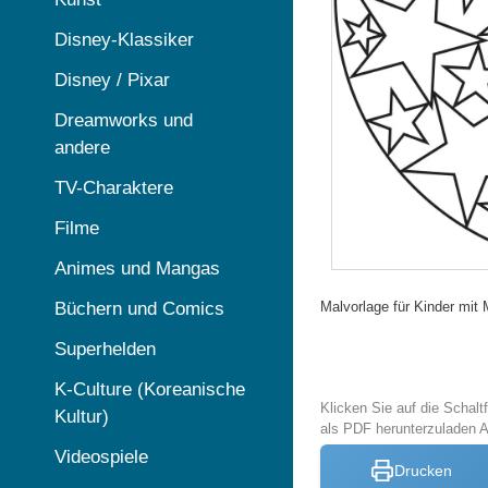
Disney-Klassiker
Disney / Pixar
Dreamworks und
andere
TV-Charaktere
Filme
Animes und Mangas
Malvorlage für Kinder mit
Büchern und Comics
Superhelden
K-Culture (Koreanische
Klicken Sie auf die Schal
Kultur)
als PDF herunterzuladen 
Videospiele
Drucken