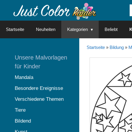
Springe
zum
Inhalt
Startseite
Neuheiten
Kategorien
Beliebt
K
Startseite
»
Bildung
»
M
Unsere Malvorlagen
für Kinder
Mandala
Besondere Ereignisse
Verschiedene Themen
Tiere
Bildend
Kunst