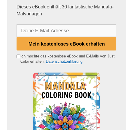
Dieses eBook enthält 30 fantastische Mandala-
Malvorlagen
D
e
i
Mein kostenloses eBook erhalten
n
e
Ich möchte das kostenlose eBook und E-Mails von Just
Color erhalten.
Datenschutzerklärung
E
-
M
a
i
l
-
A
d
r