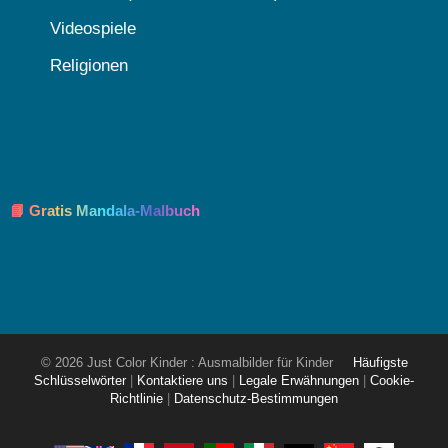
Videospiele
Religionen
📘 Gratis Mandala-Malbuch
© 2026 Just Color Kinder : Ausmalbilder für Kinder
Häufigste
Schlüsselwörter
|
Kontaktiere uns
|
Legale Erwähnungen
|
Cookie-
Richtlinie
|
Datenschutz-Bestimmungen