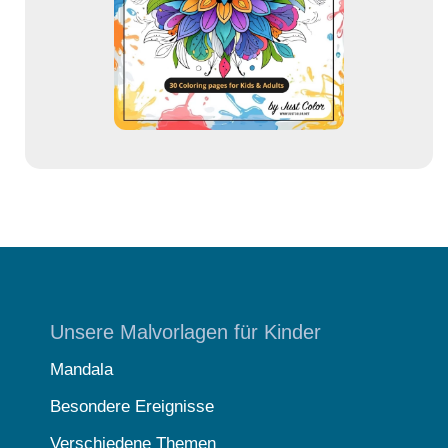
e
s
s
e
Unsere Malvorlagen für Kinder
Mandala
Besondere Ereignisse
Verschiedene Themen