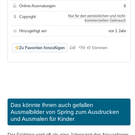
💻
Online-Ausmalungen
6
Nur für den persönlichen und nicht-
🔒
Copyright
kommerziellen Gebrauch
📅
Hinzugefügt am
vor 1 Jahr
☆
Zu Favoriten hinzufügen
👍
0
👎
0
•
0 Stimmen
Gefällt mir
Gefällt mir nicht
Das könnte Ihnen auch gefallen
Ausmalbilder von Spring zum Ausdrucken
und Ausmalen für Kinder
Der Frühling wird oft als eine Jahreszeit des Neuanfangs