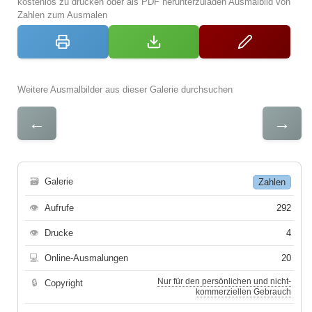
kostenlos zu drucken oder als PDF herunterzuladen Ausmalbild von
Zahlen zum Ausmalen
Weitere Ausmalbilder aus dieser Galerie durchsuchen
←
→
🗃
Galerie
Zahlen
👁
Aufrufe
292
👁
Drucke
4
💻
Online-Ausmalungen
20
Nur für den persönlichen und nicht-
🔒
Copyright
kommerziellen Gebrauch