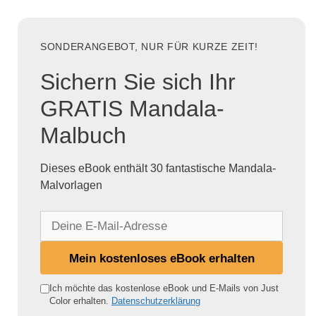
SONDERANGEBOT, NUR FÜR KURZE ZEIT!
Sichern Sie sich Ihr
GRATIS Mandala-
Malbuch
Dieses eBook enthält 30 fantastische Mandala-
Malvorlagen
D
e
i
Mein kostenloses eBook erhalten
n
e
Ich möchte das kostenlose eBook und E-Mails von Just
Color erhalten.
Datenschutzerklärung
E