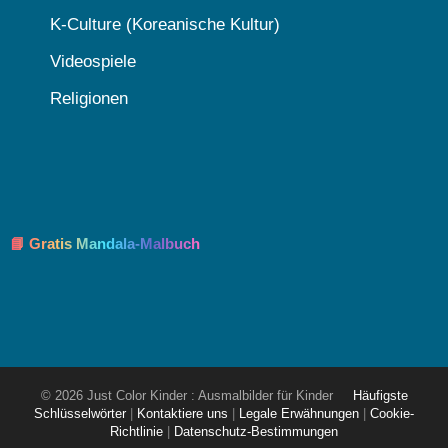
K-Culture (Koreanische Kultur)
Videospiele
Religionen
📘 Gratis Mandala-Malbuch
© 2026 Just Color Kinder : Ausmalbilder für Kinder
Häufigste
Schlüsselwörter
|
Kontaktiere uns
|
Legale Erwähnungen
|
Cookie-
Richtlinie
|
Datenschutz-Bestimmungen