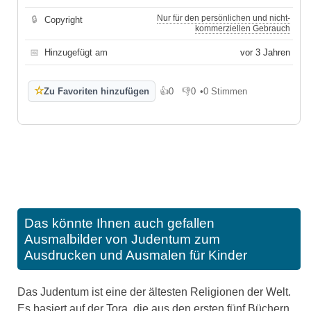
Nur für den persönlichen und nicht-
🔒
Copyright
kommerziellen Gebrauch
📅
Hinzugefügt am
vor 3 Jahren
☆
Zu Favoriten hinzufügen
👍
0
👎
0
•
0 Stimmen
Gefällt mir
Gefällt mir nicht
Das könnte Ihnen auch gefallen
Ausmalbilder von Judentum zum
Ausdrucken und Ausmalen für Kinder
Das Judentum ist eine der ältesten Religionen der Welt.
Es basiert auf der Tora, die aus den ersten fünf Büchern