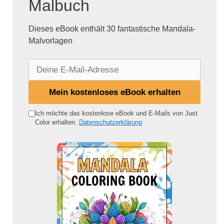
Malbuch
Dieses eBook enthält 30 fantastische Mandala-
Malvorlagen
D
e
i
Mein kostenloses eBook erhalten
n
e
Ich möchte das kostenlose eBook und E-Mails von Just
Color erhalten.
Datenschutzerklärung
E
-
M
a
i
l
-
A
d