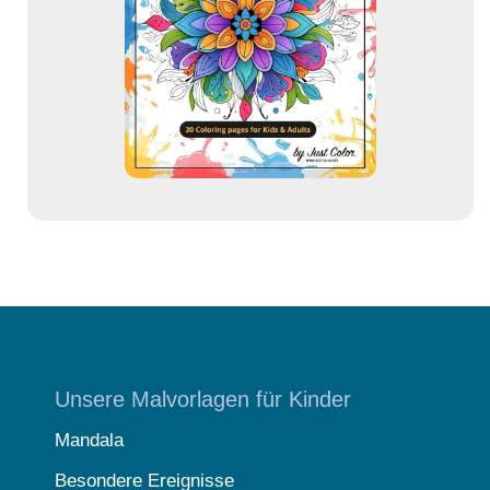
r
e
s
s
e
Unsere Malvorlagen für Kinder
Mandala
Besondere Ereignisse