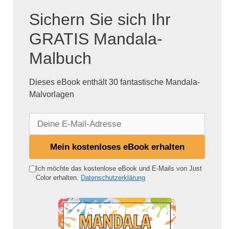
Sichern Sie sich Ihr
GRATIS Mandala-
Malbuch
Dieses eBook enthält 30 fantastische Mandala-
Malvorlagen
D
e
i
Mein kostenloses eBook erhalten
n
e
Ich möchte das kostenlose eBook und E-Mails von Just
Color erhalten.
Datenschutzerklärung
E
-
M
a
i