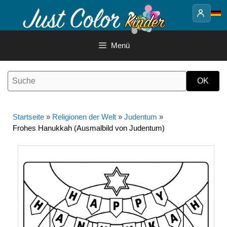
Springe
zum
Inhalt
Menü
Startseite
»
Religionen der Welt
»
Judentum
»
Frohes Hanukkah (Ausmalbild von Judentum)