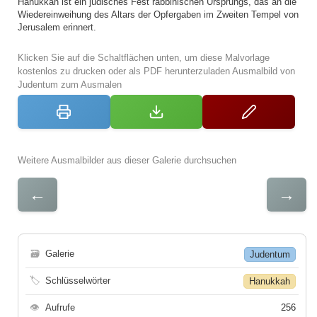
Hanukkah ist ein jüdisches Fest rabbinischen Ursprungs, das an die
Wiedereinweihung des Altars der Opfergaben im Zweiten Tempel von
Jerusalem erinnert.
Klicken Sie auf die Schaltflächen unten, um diese Malvorlage
kostenlos zu drucken oder als PDF herunterzuladen Ausmalbild von
Judentum zum Ausmalen
Weitere Ausmalbilder aus dieser Galerie durchsuchen
←
→
🗃
Galerie
Judentum
🏷
Schlüsselwörter
Hanukkah
👁
Aufrufe
256