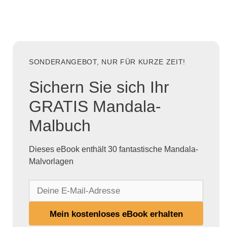
SONDERANGEBOT, NUR FÜR KURZE ZEIT!
Sichern Sie sich Ihr
GRATIS Mandala-
Malbuch
Dieses eBook enthält 30 fantastische Mandala-
Malvorlagen
D
e
i
Mein kostenloses eBook erhalten
n