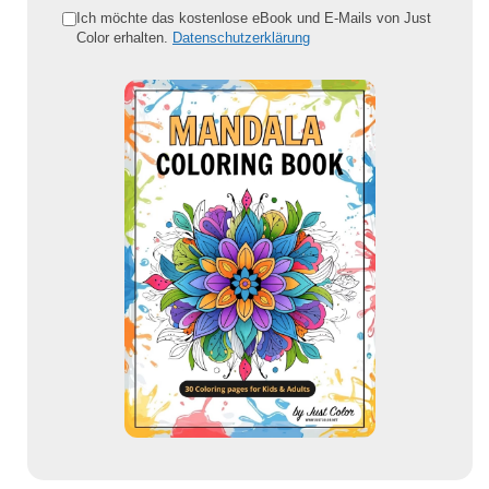
e
Ich möchte das kostenlose eBook und E-Mails von Just
Color erhalten.
Datenschutzerklärung
E
-
M
a
i
l
-
A
d
r
e
s
s
e