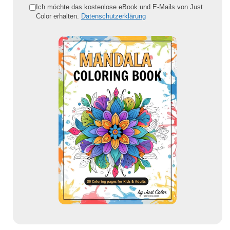
e
Ich möchte das kostenlose eBook und E-Mails von Just
Color erhalten.
Datenschutzerklärung
E
-
M
a
i
l
-
A
d
r
e
s
s
e