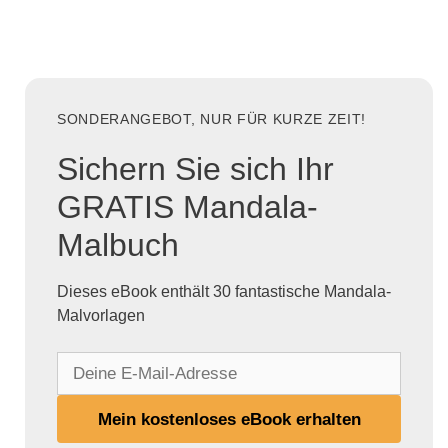
SONDERANGEBOT, NUR FÜR KURZE ZEIT!
Sichern Sie sich Ihr
GRATIS Mandala-
Malbuch
Dieses eBook enthält 30 fantastische Mandala-
Malvorlagen
D
e
i
Mein kostenloses eBook erhalten
n