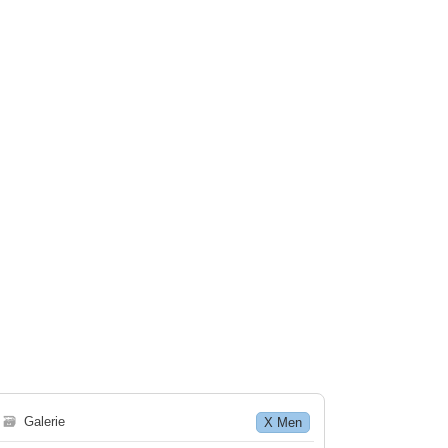
🗃
Galerie
X Men