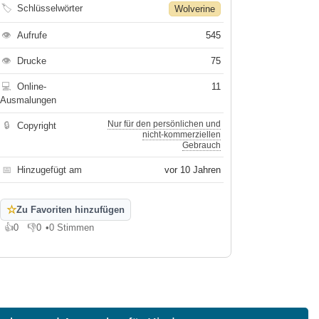
🏷
Schlüsselwörter
Wolverine
👁
Aufrufe
545
👁
Drucke
75
💻
Online-
11
Ausmalungen
Nur für den persönlichen und
🔒
Copyright
nicht-kommerziellen
Gebrauch
📅
Hinzugefügt am
vor 10 Jahren
☆
Zu Favoriten hinzufügen
👍
0
👎
0
•
0 Stimmen
Gefällt mir
Gefällt mir nicht