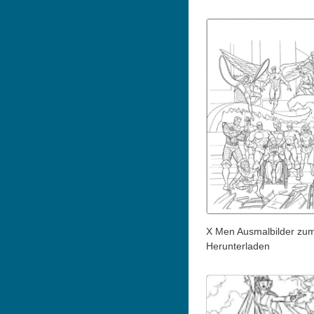
X Men Ausmalbilder zu
Herunterladen