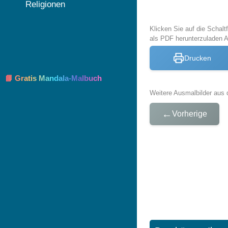
Religionen
Klicken Sie auf die Schal
als PDF herunterzuladen
Drucken
📘 Gratis Mandala-Malbuch
Weitere Ausmalbilder aus 
←
Vorherige