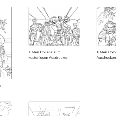
X Men Collage zum
X Men Colo
kostenlosen Ausdrucken
Ausdrucke
m