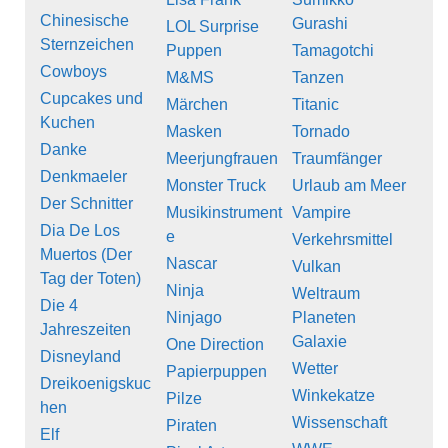
Chinesische
Gurashi
LOL Surprise
Sternzeichen
Puppen
Tamagotchi
Cowboys
M&MS
Tanzen
Cupcakes und
Märchen
Titanic
Kuchen
Masken
Tornado
Danke
Meerjungfrauen
Traumfänger
Denkmaeler
Monster Truck
Urlaub am Meer
Der Schnitter
Musikinstrument
Vampire
Dia De Los
e
Verkehrsmittel
Muertos (Der
Nascar
Vulkan
Tag der Toten)
Ninja
Weltraum
Die 4
Ninjago
Planeten
Jahreszeiten
Galaxie
One Direction
Disneyland
Wetter
Papierpuppen
Dreikoenigskuc
Winkekatze
Pilze
hen
Wissenschaft
Piraten
Elf