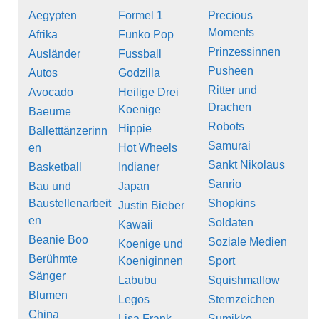
Aegypten
Formel 1
Precious
Moments
Afrika
Funko Pop
Prinzessinnen
Ausländer
Fussball
Pusheen
Autos
Godzilla
Ritter und
Avocado
Heilige Drei
Drachen
Koenige
Baeume
Robots
Hippie
Balletttänzerinn
Samurai
en
Hot Wheels
Sankt Nikolaus
Basketball
Indianer
Sanrio
Bau und
Japan
Baustellenarbeit
Shopkins
Justin Bieber
en
Soldaten
Kawaii
Beanie Boo
Soziale Medien
Koenige und
Berühmte
Koeniginnen
Sport
Sänger
Labubu
Squishmallow
Blumen
Legos
Sternzeichen
China
Lisa Frank
Sumikko