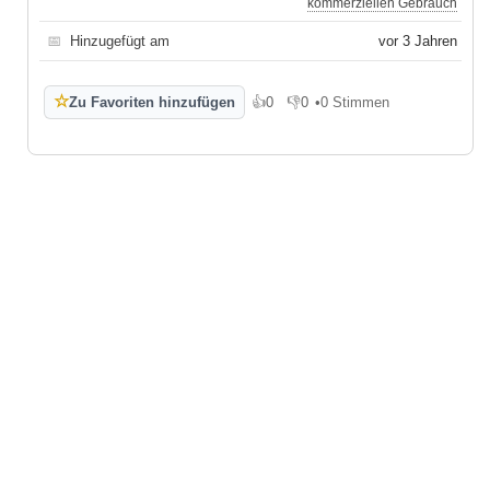
kommerziellen Gebrauch
📅
Hinzugefügt am
vor 3 Jahren
☆
Zu Favoriten hinzufügen
👍
0
👎
0
•
0 Stimmen
Gefällt mir
Gefällt mir nicht