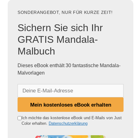
SONDERANGEBOT, NUR FÜR KURZE ZEIT!
Sichern Sie sich Ihr
GRATIS Mandala-
Malbuch
Dieses eBook enthält 30 fantastische Mandala-
Malvorlagen
D
e
i
Mein kostenloses eBook erhalten
n
e
Ich möchte das kostenlose eBook und E-Mails von Just
Color erhalten.
Datenschutzerklärung
E
-