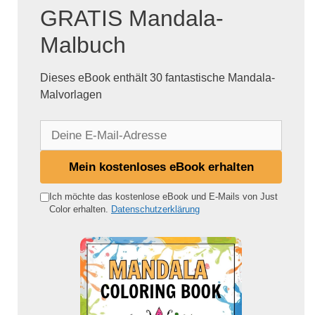
GRATIS Mandala-
Malbuch
Dieses eBook enthält 30 fantastische Mandala-
Malvorlagen
D
e
i
Mein kostenloses eBook erhalten
n
e
Ich möchte das kostenlose eBook und E-Mails von Just
Color erhalten.
Datenschutzerklärung
E
-
M
a
i
l
-