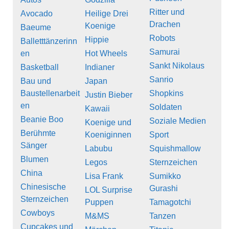
Ritter und
Avocado
Heilige Drei
Drachen
Koenige
Baeume
Robots
Hippie
Balletttänzerinn
Samurai
en
Hot Wheels
Sankt Nikolaus
Basketball
Indianer
Sanrio
Bau und
Japan
Baustellenarbeit
Shopkins
Justin Bieber
en
Soldaten
Kawaii
Beanie Boo
Soziale Medien
Koenige und
Berühmte
Koeniginnen
Sport
Sänger
Labubu
Squishmallow
Blumen
Legos
Sternzeichen
China
Lisa Frank
Sumikko
Chinesische
Gurashi
LOL Surprise
Sternzeichen
Puppen
Tamagotchi
Cowboys
M&MS
Tanzen
Cupcakes und