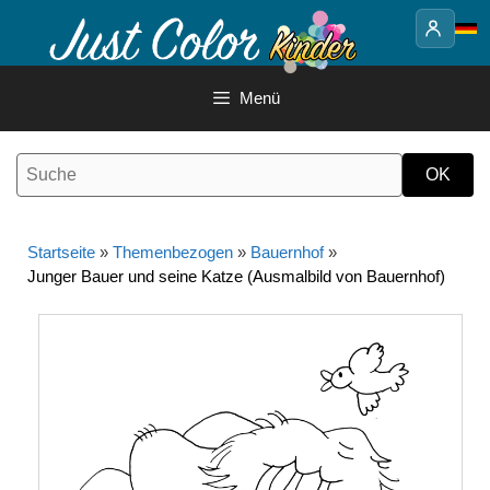
Springe
zum
Inhalt
Menü
Startseite
»
Themenbezogen
»
Bauernhof
»
Junger Bauer und seine Katze (Ausmalbild von Bauernhof)