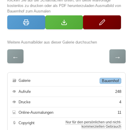
Klicken Sie auf die Schaltflächen unten, um diese Malvorlage
kostenlos zu drucken oder als PDF herunterzuladen Ausmalbild von
Bauernhof zum Ausmalen
Weitere Ausmalbilder aus dieser Galerie durchsuchen
←
→
🗃
Galerie
Bauernhof
👁
Aufrufe
248
👁
Drucke
4
💻
Online-Ausmalungen
11
Nur für den persönlichen und nicht-
🔒
Copyright
kommerziellen Gebrauch