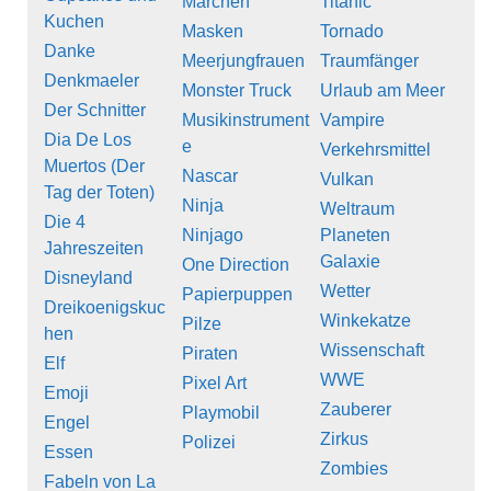
Märchen
Titanic
Kuchen
Masken
Tornado
Danke
Meerjungfrauen
Traumfänger
Denkmaeler
Monster Truck
Urlaub am Meer
Der Schnitter
Musikinstrument
Vampire
Dia De Los
e
Verkehrsmittel
Muertos (Der
Nascar
Vulkan
Tag der Toten)
Ninja
Weltraum
Die 4
Ninjago
Planeten
Jahreszeiten
Galaxie
One Direction
Disneyland
Wetter
Papierpuppen
Dreikoenigskuc
Winkekatze
Pilze
hen
Wissenschaft
Piraten
Elf
WWE
Pixel Art
Emoji
Zauberer
Playmobil
Engel
Zirkus
Polizei
Essen
Zombies
Fabeln von La