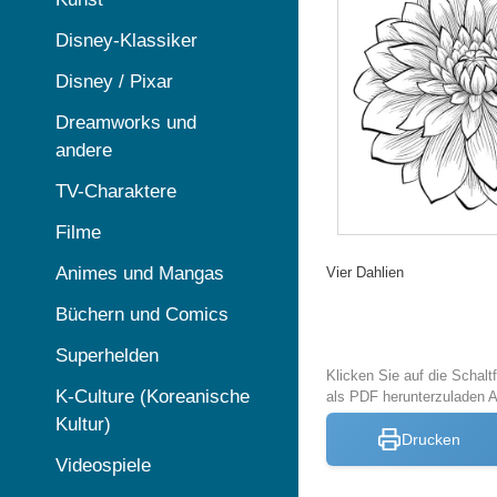
Disney-Klassiker
Disney / Pixar
Dreamworks und
andere
TV-Charaktere
Filme
Animes und Mangas
Vier Dahlien
Büchern und Comics
Superhelden
Klicken Sie auf die Schal
K-Culture (Koreanische
als PDF herunterzuladen
Kultur)
Drucken
Videospiele