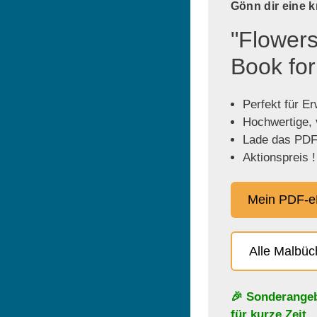
Gönn dir eine 
"Flowers
Book for
Perfekt für E
Hochwertige, v
Lade das PDF 
Aktionspreis !
Mein PDF-e
Alle Malbü
🎉 Sonderange
für kurze Zeit