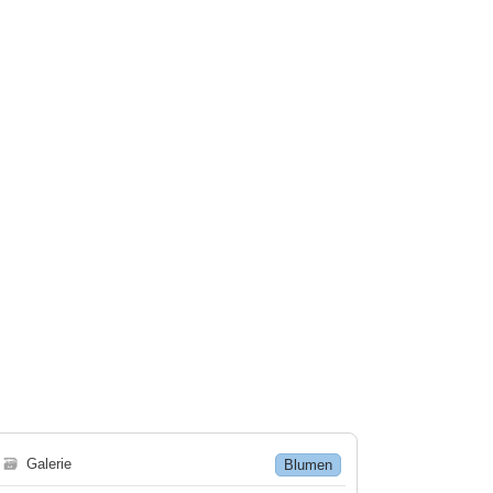
🗃
Galerie
Blumen