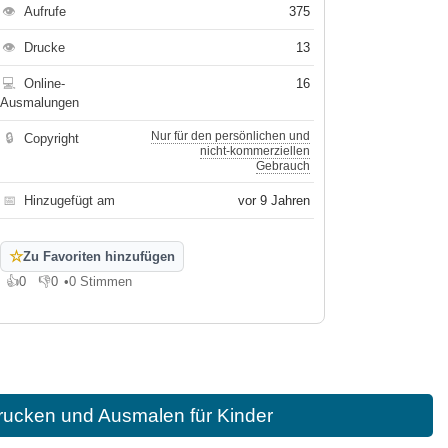
👁
Aufrufe
375
👁
Drucke
13
💻
Online-
16
Ausmalungen
Nur für den persönlichen und
🔒
Copyright
nicht-kommerziellen
Gebrauch
📅
Hinzugefügt am
vor 9 Jahren
☆
Zu Favoriten hinzufügen
👍
0
👎
0
•
0 Stimmen
Gefällt mir
Gefällt mir nicht
ucken und Ausmalen für Kinder