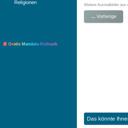
Religionen
Weitere Ausmalbilder aus 
←
Vorherige
📘 Gratis Mandala-Malbuch
Das könnte Ihne