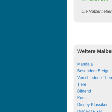
Die Nutzer lieben 
Weitere Malbe
Mandala
Besondere Ereigni
Verschiedene The
Tiere
Bildend
Kunst
Disney-Klassiker
Disney / Pixar