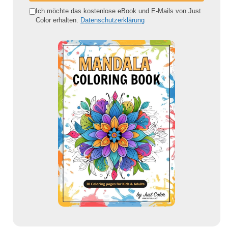
e
Ich möchte das kostenlose eBook und E-Mails von Just
Color erhalten.
Datenschutzerklärung
E
-
M
a
i
l
-
A
d
r
e
s
s
e