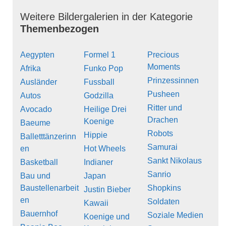
Weitere Bildergalerien in der Kategorie
Themenbezogen
Aegypten
Formel 1
Precious
Moments
Afrika
Funko Pop
Prinzessinnen
Ausländer
Fussball
Pusheen
Autos
Godzilla
Ritter und
Avocado
Heilige Drei
Drachen
Koenige
Baeume
Robots
Hippie
Balletttänzerinn
Samurai
en
Hot Wheels
Sankt Nikolaus
Basketball
Indianer
Sanrio
Bau und
Japan
Baustellenarbeit
Shopkins
Justin Bieber
en
Soldaten
Kawaii
Bauernhof
Soziale Medien
Koenige und