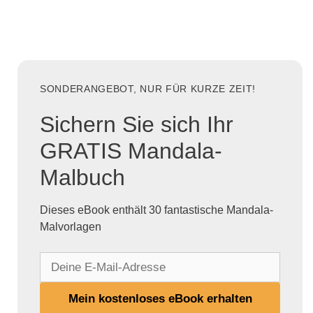
SONDERANGEBOT, NUR FÜR KURZE ZEIT!
Sichern Sie sich Ihr
GRATIS Mandala-
Malbuch
Dieses eBook enthält 30 fantastische Mandala-
Malvorlagen
D
e
i
Mein kostenloses eBook erhalten
n