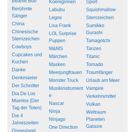
Beanie Boo
Koeniginnen
Sport
Berühmte
Labubu
Squishmallow
Sänger
Legos
Sternzeichen
China
Lisa Frank
Sumikko
Chinesische
Gurashi
LOL Surprise
Sternzeichen
Puppen
Tamagotchi
Cowboys
M&MS
Tanzen
Cupcakes und
Märchen
Titanic
Kuchen
Masken
Tornado
Danke
Meerjungfrauen
Traumfänger
Denkmaeler
Monster Truck
Urlaub am Meer
Der Schnitter
Musikinstrument
Vampire
Dia De Los
e
Verkehrsmittel
Muertos (Der
Nascar
Vulkan
Tag der Toten)
Ninja
Weltraum
Die 4
Ninjago
Planeten
Jahreszeiten
Galaxie
One Direction
Disneyland