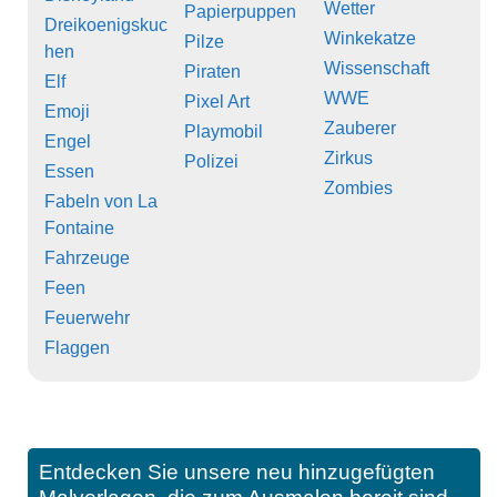
Wetter
Papierpuppen
Dreikoenigskuc
Winkekatze
Pilze
hen
Wissenschaft
Piraten
Elf
WWE
Pixel Art
Emoji
Zauberer
Playmobil
Engel
Zirkus
Polizei
Essen
Zombies
Fabeln von La
Fontaine
Fahrzeuge
Feen
Feuerwehr
Flaggen
Entdecken Sie unsere neu hinzugefügten