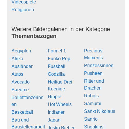
Videospiele
Religionen
Weitere Bildergalerien in der Kategorie
Themenbezogen
Aegypten
Formel 1
Precious
Moments
Afrika
Funko Pop
Prinzessinnen
Ausländer
Fussball
Pusheen
Autos
Godzilla
Ritter und
Avocado
Heilige Drei
Drachen
Koenige
Baeume
Robots
Hippie
Balletttänzerinn
Samurai
en
Hot Wheels
Sankt Nikolaus
Basketball
Indianer
Sanrio
Bau und
Japan
Baustellenarbeit
Shopkins
Justin Bieber