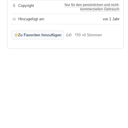
Nur für den persönlichen und nicht-
🔒
Copyright
kommerziellen Gebrauch
📅
Hinzugefügt am
vor 1 Jahr
☆
Zu Favoriten hinzufügen
👍
0
👎
0
•
0 Stimmen
Gefällt mir
Gefällt mir nicht