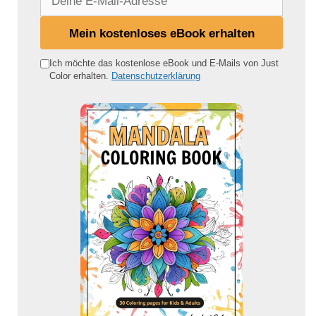
e
i
Mein kostenloses eBook erhalten
n
e
Ich möchte das kostenlose eBook und E-Mails von Just
Color erhalten.
Datenschutzerklärung
E
-
M
a
i
l
-
A
d
r
e
s
s
e