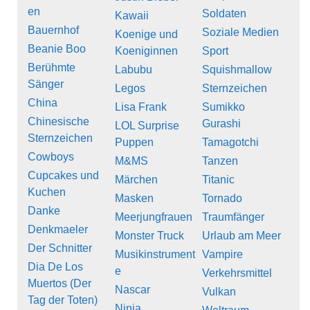
en
Soldaten
Kawaii
Bauernhof
Soziale Medien
Koenige und
Beanie Boo
Koeniginnen
Sport
Berühmte
Labubu
Squishmallow
Sänger
Legos
Sternzeichen
China
Lisa Frank
Sumikko
Chinesische
Gurashi
LOL Surprise
Sternzeichen
Puppen
Tamagotchi
Cowboys
M&MS
Tanzen
Cupcakes und
Märchen
Titanic
Kuchen
Masken
Tornado
Danke
Meerjungfrauen
Traumfänger
Denkmaeler
Monster Truck
Urlaub am Meer
Der Schnitter
Musikinstrument
Vampire
Dia De Los
e
Verkehrsmittel
Muertos (Der
Nascar
Vulkan
Tag der Toten)
Ninja