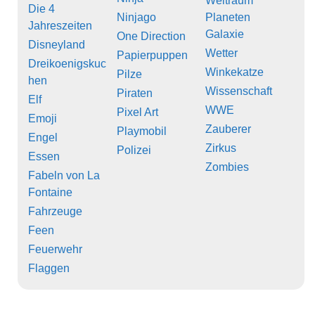
Weltraum
Die 4
Ninjago
Planeten
Jahreszeiten
Galaxie
One Direction
Disneyland
Wetter
Papierpuppen
Dreikoenigskuc
Winkekatze
Pilze
hen
Wissenschaft
Piraten
Elf
WWE
Pixel Art
Emoji
Zauberer
Playmobil
Engel
Zirkus
Polizei
Essen
Zombies
Fabeln von La
Fontaine
Fahrzeuge
Feen
Feuerwehr
Flaggen