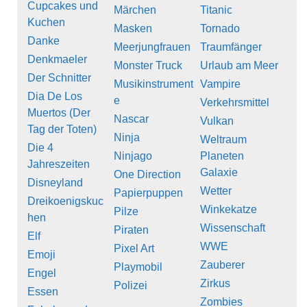
Cupcakes und
Märchen
Titanic
Kuchen
Masken
Tornado
Danke
Meerjungfrauen
Traumfänger
Denkmaeler
Monster Truck
Urlaub am Meer
Der Schnitter
Musikinstrument
Vampire
Dia De Los
e
Verkehrsmittel
Muertos (Der
Nascar
Vulkan
Tag der Toten)
Ninja
Weltraum
Die 4
Ninjago
Planeten
Jahreszeiten
Galaxie
One Direction
Disneyland
Wetter
Papierpuppen
Dreikoenigskuc
Winkekatze
Pilze
hen
Wissenschaft
Piraten
Elf
WWE
Pixel Art
Emoji
Zauberer
Playmobil
Engel
Zirkus
Polizei
Essen
Zombies