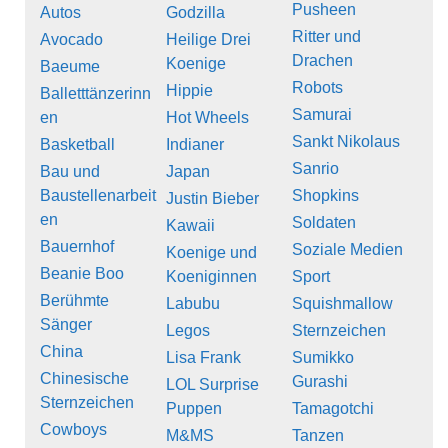
Pusheen
Autos
Godzilla
Ritter und
Avocado
Heilige Drei
Drachen
Koenige
Baeume
Robots
Hippie
Balletttänzerinn
Samurai
en
Hot Wheels
Sankt Nikolaus
Basketball
Indianer
Sanrio
Bau und
Japan
Baustellenarbeit
Shopkins
Justin Bieber
en
Soldaten
Kawaii
Bauernhof
Soziale Medien
Koenige und
Beanie Boo
Koeniginnen
Sport
Berühmte
Labubu
Squishmallow
Sänger
Legos
Sternzeichen
China
Lisa Frank
Sumikko
Chinesische
Gurashi
LOL Surprise
Sternzeichen
Puppen
Tamagotchi
Cowboys
M&MS
Tanzen