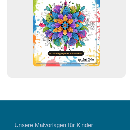
-
A
d
r
e
s
s
e
Unsere Malvorlagen für Kinder