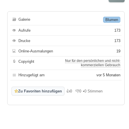
🗃
Galerie
Blumen
👁
Aufrufe
173
👁
Drucke
173
💻
Online-Ausmalungen
19
Nur für den persönlichen und nicht-
🔒
Copyright
kommerziellen Gebrauch
📅
Hinzugefügt am
vor 5 Monaten
☆
Zu Favoriten hinzufügen
👍
0
👎
0
•
0 Stimmen
Gefällt mir
Gefällt mir nicht