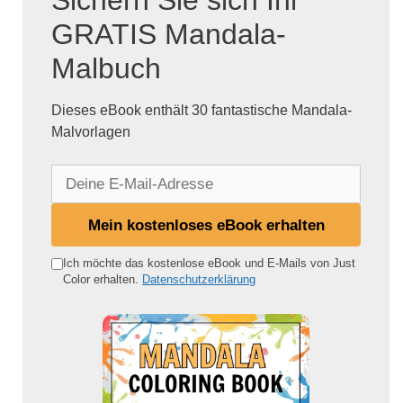
Sichern Sie sich Ihr
GRATIS Mandala-
Malbuch
Dieses eBook enthält 30 fantastische Mandala-
Malvorlagen
D
e
i
Mein kostenloses eBook erhalten
n
e
Ich möchte das kostenlose eBook und E-Mails von Just
Color erhalten.
Datenschutzerklärung
E
-
M
a
i
l