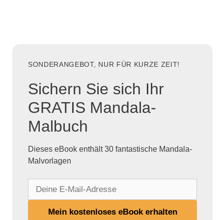
SONDERANGEBOT, NUR FÜR KURZE ZEIT!
Sichern Sie sich Ihr
GRATIS Mandala-
Malbuch
Dieses eBook enthält 30 fantastische Mandala-
Malvorlagen
D
e
i
Mein kostenloses eBook erhalten
n