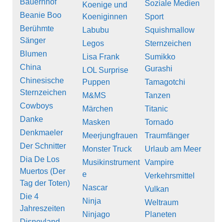
Bauernhof
Soziale Medien
Koenige und
Beanie Boo
Koeniginnen
Sport
Berühmte
Labubu
Squishmallow
Sänger
Legos
Sternzeichen
Blumen
Lisa Frank
Sumikko
China
Gurashi
LOL Surprise
Chinesische
Puppen
Tamagotchi
Sternzeichen
M&MS
Tanzen
Cowboys
Märchen
Titanic
Danke
Masken
Tornado
Denkmaeler
Meerjungfrauen
Traumfänger
Der Schnitter
Monster Truck
Urlaub am Meer
Dia De Los
Musikinstrument
Vampire
Muertos (Der
e
Verkehrsmittel
Tag der Toten)
Nascar
Vulkan
Die 4
Ninja
Weltraum
Jahreszeiten
Ninjago
Planeten
Disneyland