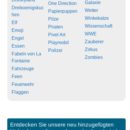
Galaxie
One Direction
Dreikoenigskuc
Wetter
Papierpuppen
hen
Winkekatze
Pilze
Elf
Wissenschaft
Piraten
Emoji
WWE
Pixel Art
Engel
Zauberer
Playmobil
Essen
Zirkus
Polizei
Fabeln von La
Zombies
Fontaine
Fahrzeuge
Feen
Feuerwehr
Flaggen
Entdecken Sie unsere neu hinzugefügten