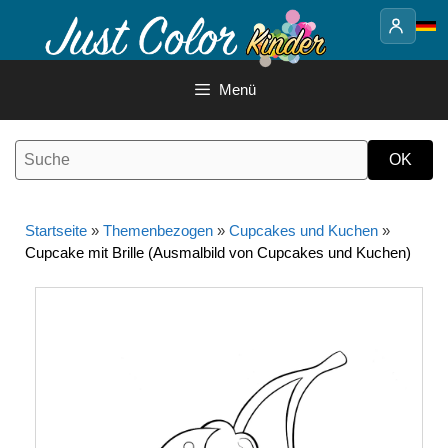
Springe
zum
Inhalt
Menü
Startseite
»
Themenbezogen
»
Cupcakes und Kuchen
»
Cupcake mit Brille (Ausmalbild von Cupcakes und Kuchen)