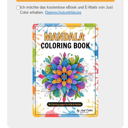
e
Ich möchte das kostenlose eBook und E-Mails von Just
Color erhalten.
Datenschutzerklärung
E
-
M
a
i
l
-
A
d
r
e
s
s
e