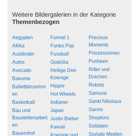
Weitere Bildergalerien in der Kategorie
Themenbezogen
Aegypten
Formel 1
Precious
Moments
Afrika
Funko Pop
Prinzessinnen
Ausländer
Fussball
Pusheen
Autos
Godzilla
Ritter und
Avocado
Heilige Drei
Drachen
Koenige
Baeume
Robots
Hippie
Balletttänzerinn
Samurai
en
Hot Wheels
Sankt Nikolaus
Basketball
Indianer
Sanrio
Bau und
Japan
Baustellenarbeit
Shopkins
Justin Bieber
en
Soldaten
Kawaii
Bauernhof
Soziale Medien
Koenige und