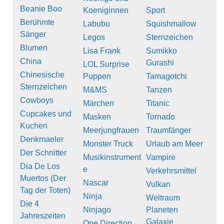
Beanie Boo
Koeniginnen
Sport
Berühmte
Labubu
Squishmallow
Sänger
Legos
Sternzeichen
Blumen
Lisa Frank
Sumikko
China
Gurashi
LOL Surprise
Chinesische
Puppen
Tamagotchi
Sternzeichen
M&MS
Tanzen
Cowboys
Märchen
Titanic
Cupcakes und
Masken
Tornado
Kuchen
Meerjungfrauen
Traumfänger
Denkmaeler
Monster Truck
Urlaub am Meer
Der Schnitter
Musikinstrument
Vampire
Dia De Los
e
Verkehrsmittel
Muertos (Der
Nascar
Vulkan
Tag der Toten)
Ninja
Weltraum
Die 4
Ninjago
Planeten
Jahreszeiten
Galaxie
One Direction