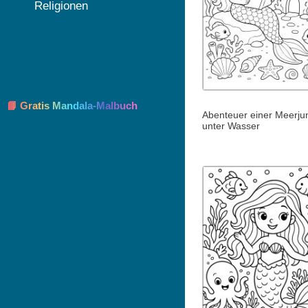
Religionen
📘 Gratis Mandala-Malbuch
Abenteuer einer Meerju
unter Wasser