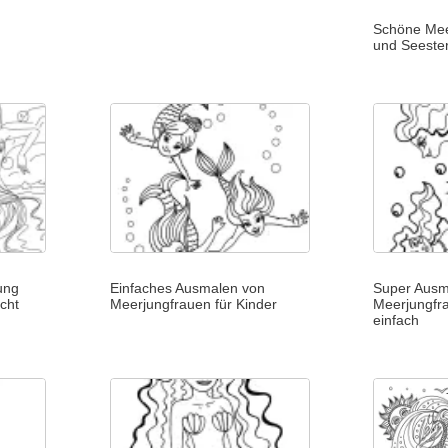
Schöne Mee
und Seeste
ung
Einfaches Ausmalen von
Super Ausm
cht
Meerjungfrauen für Kinder
Meerjungfra
einfach