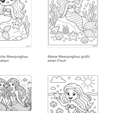
liche Meerjungfrau
Kleine Meerjungfrau grüßt
Felsen
einen Fisch