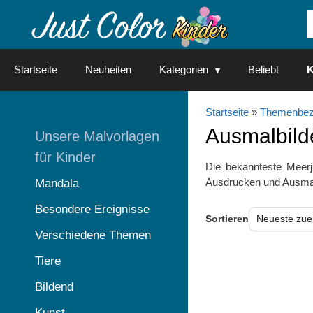
Springe
zum
Inhalt
Startseite
Neuheiten
Kategorien
Beliebt
K
Startseite
»
Themenbez
Ausmalbild
Unsere Malvorlagen
für Kinder
Die bekannteste Meerju
Ausdrucken und Ausmale
Mandala
Besondere Ereignisse
Sortieren
Verschiedene Themen
Tiere
Bildend
Kunst