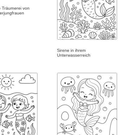
e Träumerei von
erjungfrauen
Sirene in ihrem
Unterwasserreich