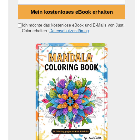
e
i
Mein kostenloses eBook erhalten
n
e
Ich möchte das kostenlose eBook und E-Mails von Just
Color erhalten.
Datenschutzerklärung
E
-
M
a
i
l
-
A
d
r
e
s
s
e