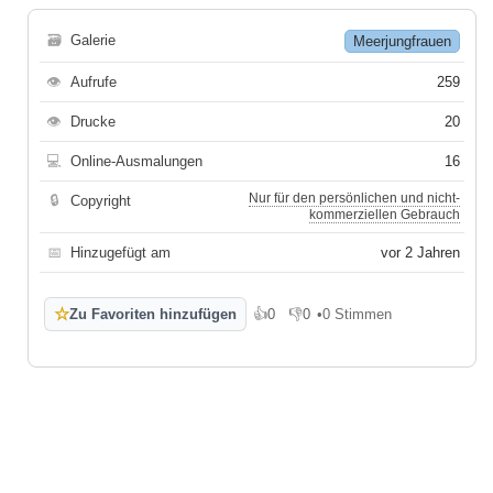
🗃
Galerie
Meerjungfrauen
👁
Aufrufe
259
👁
Drucke
20
💻
Online-Ausmalungen
16
Nur für den persönlichen und nicht-
🔒
Copyright
kommerziellen Gebrauch
📅
Hinzugefügt am
vor 2 Jahren
☆
Zu Favoriten hinzufügen
👍
0
👎
0
•
0 Stimmen
Gefällt mir
Gefällt mir nicht