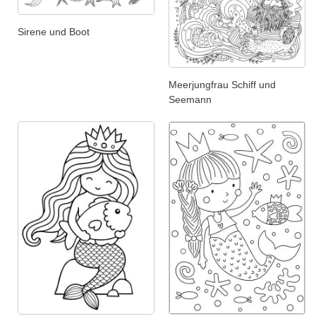
Sirene und Boot
Meerjungfrau Schiff und
Seemann