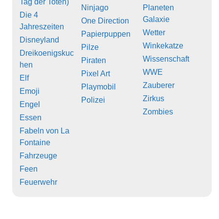
Tag der Toten)
Ninjago
Planeten
Die 4
Galaxie
One Direction
Jahreszeiten
Wetter
Papierpuppen
Disneyland
Winkekatze
Pilze
Dreikoenigskuc
Wissenschaft
Piraten
hen
WWE
Pixel Art
Elf
Zauberer
Playmobil
Emoji
Zirkus
Polizei
Engel
Zombies
Essen
Fabeln von La
Fontaine
Fahrzeuge
Feen
Feuerwehr