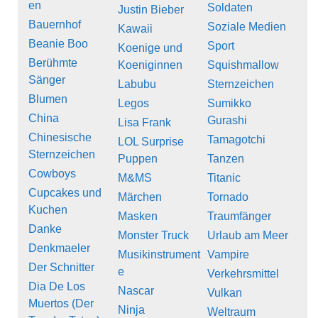
en
Soldaten
Justin Bieber
Bauernhof
Soziale Medien
Kawaii
Beanie Boo
Sport
Koenige und
Berühmte
Koeniginnen
Squishmallow
Sänger
Labubu
Sternzeichen
Blumen
Legos
Sumikko
China
Gurashi
Lisa Frank
Chinesische
Tamagotchi
LOL Surprise
Sternzeichen
Puppen
Tanzen
Cowboys
M&MS
Titanic
Cupcakes und
Märchen
Tornado
Kuchen
Masken
Traumfänger
Danke
Monster Truck
Urlaub am Meer
Denkmaeler
Musikinstrument
Vampire
Der Schnitter
e
Verkehrsmittel
Dia De Los
Nascar
Vulkan
Muertos (Der
Ninja
Weltraum