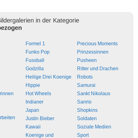
ildergalerien in der Kategorie
ezogen
Formel 1
Precious Moments
Funko Pop
Prinzessinnen
Fussball
Pusheen
Godzilla
Ritter und Drachen
Heilige Drei Koenige
Robots
Hippie
Samurai
erinnen
Hot Wheels
Sankt Nikolaus
Indianer
Sanrio
Japan
Shopkins
rbeiten
Justin Bieber
Soldaten
Kawaii
Soziale Medien
Koenige und
Sport