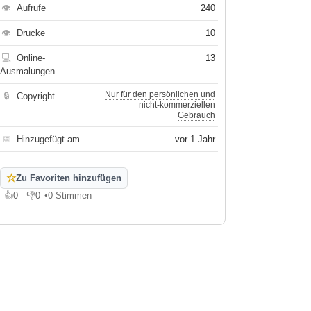
👁
Aufrufe
240
👁
Drucke
10
💻
Online-
13
Ausmalungen
Nur für den persönlichen und
🔒
Copyright
nicht-kommerziellen
Gebrauch
📅
Hinzugefügt am
vor 1 Jahr
☆
Zu Favoriten hinzufügen
👍
0
👎
0
•
0 Stimmen
Gefällt mir
Gefällt mir nicht