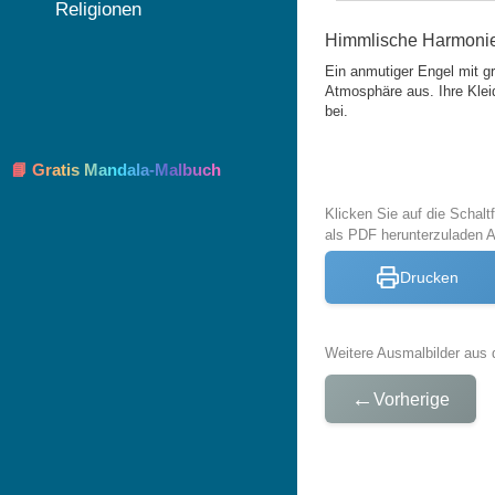
Religionen
Himmlische Harmonie 
Ein anmutiger Engel mit gro
Atmosphäre aus. Ihre Kleid
bei.
📘 Gratis Mandala-Malbuch
Klicken Sie auf die Schal
als PDF herunterzuladen 
Drucken
Weitere Ausmalbilder aus 
←
Vorherige