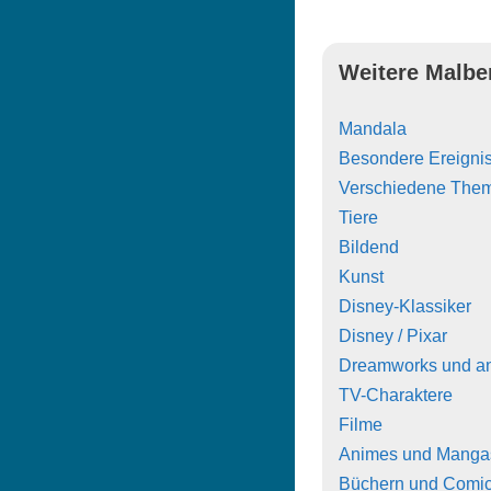
Weitere Malbe
Mandala
Besondere Ereigni
Verschiedene The
Tiere
Bildend
Kunst
Disney-Klassiker
Disney / Pixar
Dreamworks und a
TV-Charaktere
Filme
Animes und Manga
Büchern und Comi