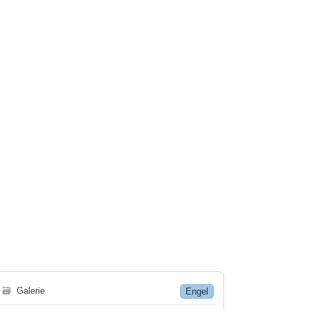
🗃
Galerie
Engel