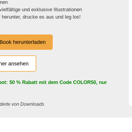
enen
ielfältige und exklusive Illustrationen
herunter, drucke es aus und leg los!
Book herunterladen
cher ansehen
bot: 50 % Rabatt mit dem Code
COLOR50
, nur
underte von Downloads