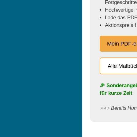
Fortgeschritt
Hochwertige, v
Lade das PDF 
Aktionspreis !
Mein PDF-e
Alle Malbü
🎉 Sonderange
für kurze Zeit
⭐️⭐️⭐️ Bereits H