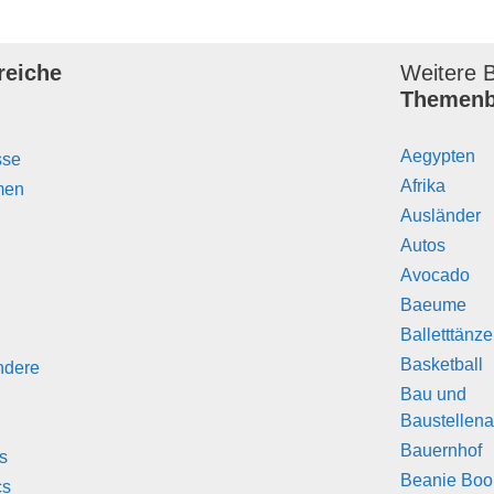
reiche
Weitere B
Themenb
Aegypten
sse
Afrika
men
Ausländer
Autos
Avocado
Baeume
Balletttänz
Basketball
ndere
Bau und
Baustellena
Bauernhof
s
Beanie Boo
cs