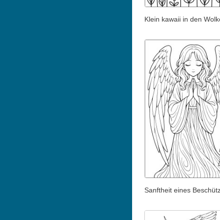
Klein kawaii in den Wol
Sanftheit eines Beschüt