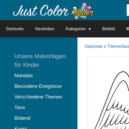
Springe
zum
Inhalt
Startseite
Neuheiten
Kategorien
Beliebt
K
Startseite
»
Themenbez
Unsere Malvorlagen
für Kinder
Mandala
Besondere Ereignisse
Verschiedene Themen
Tiere
Bildend
Kunst