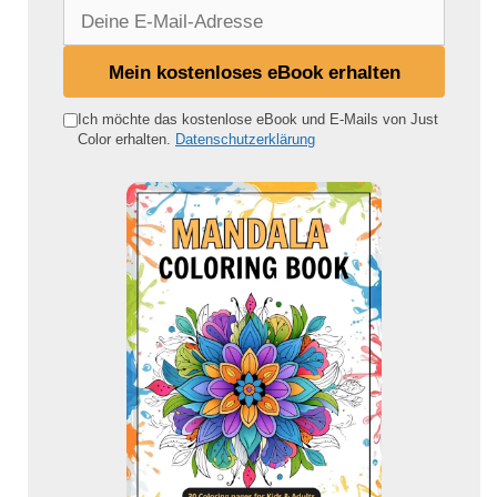
D
e
i
Mein kostenloses eBook erhalten
n
e
Ich möchte das kostenlose eBook und E-Mails von Just
Color erhalten.
Datenschutzerklärung
E
-
M
a
i
l
-
A
d
r
e
s
s
e