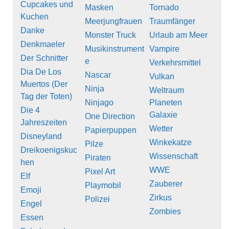
Cupcakes und
Masken
Tornado
Kuchen
Meerjungfrauen
Traumfänger
Danke
Monster Truck
Urlaub am Meer
Denkmaeler
Musikinstrument
Vampire
Der Schnitter
e
Verkehrsmittel
Dia De Los
Nascar
Vulkan
Muertos (Der
Ninja
Weltraum
Tag der Toten)
Ninjago
Planeten
Die 4
Galaxie
One Direction
Jahreszeiten
Wetter
Papierpuppen
Disneyland
Winkekatze
Pilze
Dreikoenigskuc
Wissenschaft
Piraten
hen
WWE
Pixel Art
Elf
Zauberer
Playmobil
Emoji
Zirkus
Polizei
Engel
Zombies
Essen