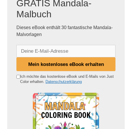
GRATIS Mandala-
Malbuch
Dieses eBook enthält 30 fantastische Mandala-
Malvorlagen
D
e
i
Mein kostenloses eBook erhalten
n
e
Ich möchte das kostenlose eBook und E-Mails von Just
Color erhalten.
Datenschutzerklärung
E
-
M
a
i
l
-