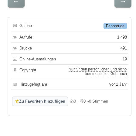
←
→
🗃
Galerie
Fahrzeuge
👁
Aufrufe
1 498
👁
Drucke
491
💻
Online-Ausmalungen
19
Nur für den persönlichen und nicht-
🔒
Copyright
kommerziellen Gebrauch
📅
Hinzugefügt am
vor 1 Jahr
☆
Zu Favoriten hinzufügen
👍
0
👎
0
•
0 Stimmen
Gefällt mir
Gefällt mir nicht