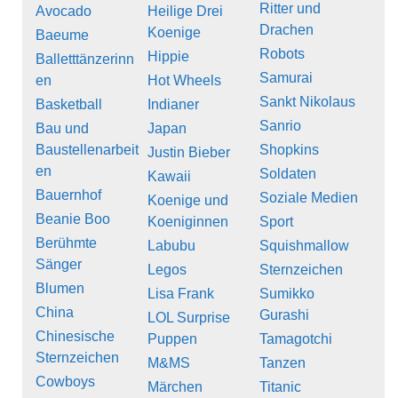
Ritter und
Avocado
Heilige Drei
Drachen
Koenige
Baeume
Robots
Hippie
Balletttänzerinn
Samurai
en
Hot Wheels
Sankt Nikolaus
Basketball
Indianer
Sanrio
Bau und
Japan
Baustellenarbeit
Shopkins
Justin Bieber
en
Soldaten
Kawaii
Bauernhof
Soziale Medien
Koenige und
Beanie Boo
Koeniginnen
Sport
Berühmte
Labubu
Squishmallow
Sänger
Legos
Sternzeichen
Blumen
Lisa Frank
Sumikko
China
Gurashi
LOL Surprise
Chinesische
Puppen
Tamagotchi
Sternzeichen
M&MS
Tanzen
Cowboys
Märchen
Titanic