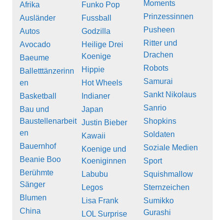
Moments
Afrika
Funko Pop
Prinzessinnen
Ausländer
Fussball
Pusheen
Autos
Godzilla
Ritter und
Avocado
Heilige Drei
Drachen
Koenige
Baeume
Robots
Hippie
Balletttänzerinn
Samurai
en
Hot Wheels
Sankt Nikolaus
Basketball
Indianer
Sanrio
Bau und
Japan
Baustellenarbeit
Shopkins
Justin Bieber
en
Soldaten
Kawaii
Bauernhof
Soziale Medien
Koenige und
Beanie Boo
Koeniginnen
Sport
Berühmte
Labubu
Squishmallow
Sänger
Legos
Sternzeichen
Blumen
Lisa Frank
Sumikko
China
Gurashi
LOL Surprise