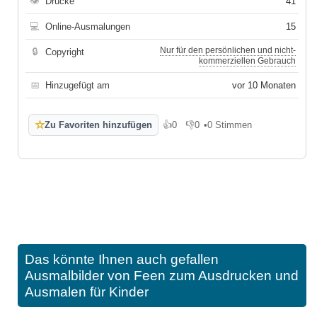
👁
Drucke
41
💻
Online-Ausmalungen
15
Nur für den persönlichen und nicht-
🔒
Copyright
kommerziellen Gebrauch
📅
Hinzugefügt am
vor 10 Monaten
☆
Zu Favoriten hinzufügen
👍
0
👎
0
•
0 Stimmen
Gefällt mir
Gefällt mir nicht
Das könnte Ihnen auch gefallen
Ausmalbilder von Feen zum Ausdrucken und
Ausmalen für Kinder