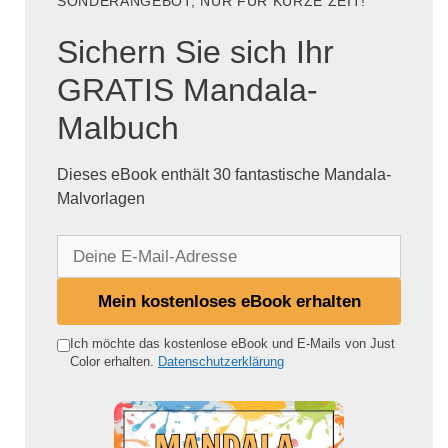
SONDERANGEBOT, NUR FÜR KURZE ZEIT!
Sichern Sie sich Ihr
GRATIS Mandala-
Malbuch
Dieses eBook enthält 30 fantastische Mandala-
Malvorlagen
D
e
i
Mein kostenloses eBook erhalten
n
e
Ich möchte das kostenlose eBook und E-Mails von Just
Color erhalten.
Datenschutzerklärung
E
-
M
a