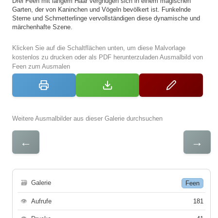
Drei Feen mit langem Haar vergnügen sich in einem magischen
Garten, der von Kaninchen und Vögeln bevölkert ist. Funkelnde
Sterne und Schmetterlinge vervollständigen diese dynamische und
märchenhafte Szene.
Klicken Sie auf die Schaltflächen unten, um diese Malvorlage
kostenlos zu drucken oder als PDF herunterzuladen Ausmalbild von
Feen zum Ausmalen
Weitere Ausmalbilder aus dieser Galerie durchsuchen
←
→
🗃
Galerie
Feen
👁
Aufrufe
181