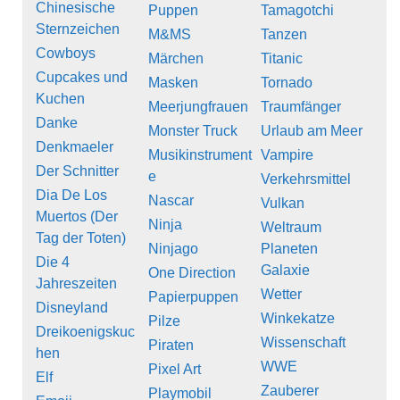
Chinesische
Puppen
Tamagotchi
Sternzeichen
M&MS
Tanzen
Cowboys
Märchen
Titanic
Cupcakes und
Masken
Tornado
Kuchen
Meerjungfrauen
Traumfänger
Danke
Monster Truck
Urlaub am Meer
Denkmaeler
Musikinstrument
Vampire
Der Schnitter
e
Verkehrsmittel
Dia De Los
Nascar
Vulkan
Muertos (Der
Ninja
Weltraum
Tag der Toten)
Ninjago
Planeten
Die 4
Galaxie
One Direction
Jahreszeiten
Wetter
Papierpuppen
Disneyland
Winkekatze
Pilze
Dreikoenigskuc
Wissenschaft
Piraten
hen
WWE
Pixel Art
Elf
Zauberer
Playmobil