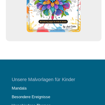
e
s
s
e
Unsere Malvorlagen für Kinder
Mandala
Besondere Ereignisse