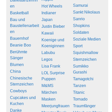
Balletttänzerinn
Samurai
en
Hot Wheels
Sankt Nikolaus
Basketball
Indianer
Sanrio
Bau und
Japan
Baustellenarbeit
Shopkins
Justin Bieber
en
Soldaten
Kawaii
Bauernhof
Soziale Medien
Koenige und
Beanie Boo
Koeniginnen
Sport
Berühmte
Labubu
Squishmallow
Sänger
Legos
Sternzeichen
Blumen
Lisa Frank
Sumikko
China
Gurashi
LOL Surprise
Chinesische
Puppen
Tamagotchi
Sternzeichen
M&MS
Tanzen
Cowboys
Märchen
Titanic
Cupcakes und
Masken
Tornado
Kuchen
Meerjungfrauen
Traumfänger
Danke