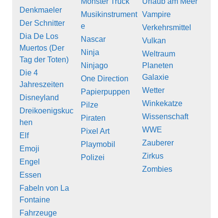
Monster Truck
Urlaub am Meer
Denkmaeler
Musikinstrument
Vampire
Der Schnitter
e
Verkehrsmittel
Dia De Los
Nascar
Vulkan
Muertos (Der
Ninja
Weltraum
Tag der Toten)
Ninjago
Planeten
Die 4
Galaxie
One Direction
Jahreszeiten
Wetter
Papierpuppen
Disneyland
Winkekatze
Pilze
Dreikoenigskuc
Wissenschaft
Piraten
hen
WWE
Pixel Art
Elf
Zauberer
Playmobil
Emoji
Zirkus
Polizei
Engel
Zombies
Essen
Fabeln von La
Fontaine
Fahrzeuge