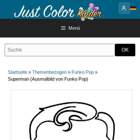
Springe
zum
Inhalt
Menü
Startseite
»
Themenbezogen
»
Funko Pop
»
Superman (Ausmalbild von Funko Pop)