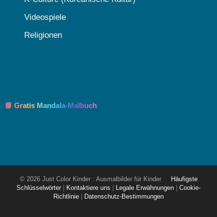
Videospiele
Religionen
📘 Gratis Mandala-Malbuch
© 2026 Just Color Kinder : Ausmalbilder für Kinder
Häufigste
Schlüsselwörter
|
Kontaktiere uns
|
Legale Erwähnungen
|
Cookie-
Richtlinie
|
Datenschutz-Bestimmungen