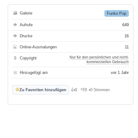
🗃
Galerie
Funko Pop
👁
Aufrufe
649
👁
Drucke
16
💻
Online-Ausmalungen
11
Nur für den persönlichen und nicht-
🔒
Copyright
kommerziellen Gebrauch
📅
Hinzugefügt am
vor 1 Jahr
☆
Zu Favoriten hinzufügen
👍
0
👎
0
•
0 Stimmen
Gefällt mir
Gefällt mir nicht