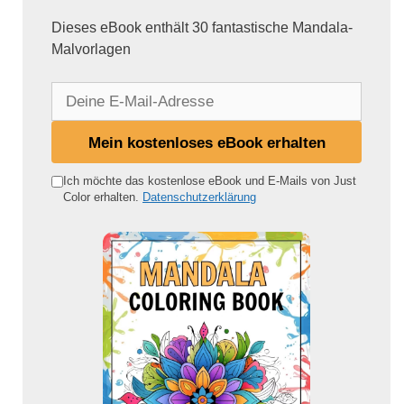
Dieses eBook enthält 30 fantastische Mandala-
Malvorlagen
D
e
i
Mein kostenloses eBook erhalten
n
e
Ich möchte das kostenlose eBook und E-Mails von Just
Color erhalten.
Datenschutzerklärung
E
-
M
a
i
l
-
A
d
r