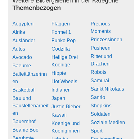
Weitere Bildergalerien in der Kategorie
Themenbezogen
Aegypten
Flaggen
Precious
Moments
Afrika
Formel 1
Prinzessinnen
Ausländer
Funko Pop
Pusheen
Autos
Godzilla
Ritter und
Avocado
Heilige Drei
Drachen
Koenige
Baeume
Robots
Hippie
Balletttänzerinn
Samurai
en
Hot Wheels
Sankt Nikolaus
Basketball
Indianer
Sanrio
Bau und
Japan
Baustellenarbeit
Shopkins
Justin Bieber
en
Soldaten
Kawaii
Bauernhof
Soziale Medien
Koenige und
Beanie Boo
Koeniginnen
Sport
Berühmte