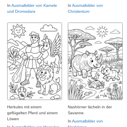
In
Ausmalbilder von Kamele
In
Ausmalbilder von
und Dromedare
Christentum
Herkules mit einem
Nashörner lächeln in der
geflügelten Pferd und einem
Savanne
Löwen
In
Ausmalbilder von
In
Ausmalbilder von Hercules
Nashörner