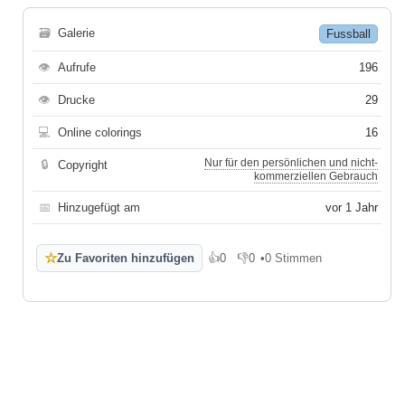
🗃
Galerie
Fussball
👁
Aufrufe
196
👁
Drucke
29
💻
Online colorings
16
Nur für den persönlichen und nicht-
🔒
Copyright
kommerziellen Gebrauch
📅
Hinzugefügt am
vor 1 Jahr
☆
Zu Favoriten hinzufügen
👍
0
👎
0
•
0 Stimmen
Gefällt mir
Gefällt mir nicht