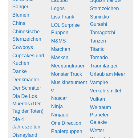
Labubu
Squishmallow
Sänger
Legos
Sternzeichen
Blumen
Lisa Frank
Sumikko
China
Gurashi
LOL Surprise
Chinesische
Puppen
Tamagotchi
Sternzeichen
M&MS
Tanzen
Cowboys
Märchen
Titanic
Cupcakes und
Masken
Tornado
Kuchen
Meerjungfrauen
Traumfänger
Danke
Monster Truck
Urlaub am Meer
Denkmaeler
Musikinstrument
Vampire
Der Schnitter
e
Verkehrsmittel
Dia De Los
Nascar
Vulkan
Muertos (Der
Ninja
Weltraum
Tag der Toten)
Ninjago
Planeten
Die 4
Galaxie
One Direction
Jahreszeiten
Wetter
Papierpuppen
Disneyland