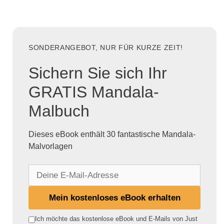
SONDERANGEBOT, NUR FÜR KURZE ZEIT!
Sichern Sie sich Ihr
GRATIS Mandala-
Malbuch
Dieses eBook enthält 30 fantastische Mandala-
Malvorlagen
D
e
i
Mein kostenloses eBook erhalten
n
e
Ich möchte das kostenlose eBook und E-Mails von Just