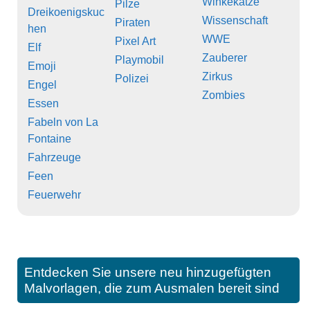
Winkekatze
Pilze
Dreikoenigskuc
Wissenschaft
Piraten
hen
WWE
Pixel Art
Elf
Zauberer
Playmobil
Emoji
Zirkus
Polizei
Engel
Zombies
Essen
Fabeln von La
Fontaine
Fahrzeuge
Feen
Feuerwehr
Entdecken Sie unsere neu hinzugefügten
Malvorlagen, die zum Ausmalen bereit sind