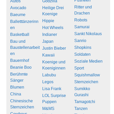
Pusheen
Autos
Godzilla
Ritter und
Avocado
Heilige Drei
Drachen
Koenige
Baeume
Robots
Hippie
Balletttänzerinn
Samurai
en
Hot Wheels
Sankt Nikolaus
Basketball
Indianer
Sanrio
Bau und
Japan
Baustellenarbeit
Shopkins
Justin Bieber
en
Soldaten
Kawaii
Bauernhof
Soziale Medien
Koenige und
Beanie Boo
Koeniginnen
Sport
Berühmte
Labubu
Squishmallow
Sänger
Legos
Sternzeichen
Blumen
Lisa Frank
Sumikko
China
Gurashi
LOL Surprise
Chinesische
Puppen
Tamagotchi
Sternzeichen
M&MS
Tanzen
Cowboys