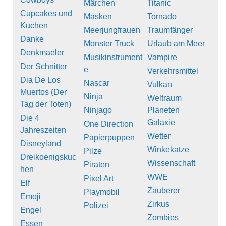
Märchen
Titanic
Cupcakes und
Masken
Tornado
Kuchen
Meerjungfrauen
Traumfänger
Danke
Monster Truck
Urlaub am Meer
Denkmaeler
Musikinstrument
Vampire
Der Schnitter
e
Verkehrsmittel
Dia De Los
Nascar
Vulkan
Muertos (Der
Ninja
Weltraum
Tag der Toten)
Ninjago
Planeten
Die 4
Galaxie
One Direction
Jahreszeiten
Wetter
Papierpuppen
Disneyland
Winkekatze
Pilze
Dreikoenigskuc
Wissenschaft
Piraten
hen
WWE
Pixel Art
Elf
Zauberer
Playmobil
Emoji
Zirkus
Polizei
Engel
Zombies
Essen