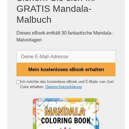
GRATIS Mandala-
Malbuch
Dieses eBook enthält 30 fantastische Mandala-
Malvorlagen
D
e
i
Mein kostenloses eBook erhalten
n
e
Ich möchte das kostenlose eBook und E-Mails von Just
Color erhalten.
Datenschutzerklärung
E
-
M
a
i
l