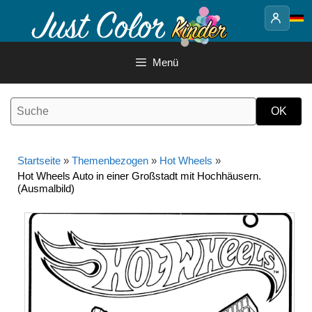
Springe
zum
Inhalt
Menü
Startseite
»
Themenbezogen
»
Hot Wheels
»
Hot Wheels Auto in einer Großstadt mit Hochhäusern.
(Ausmalbild)