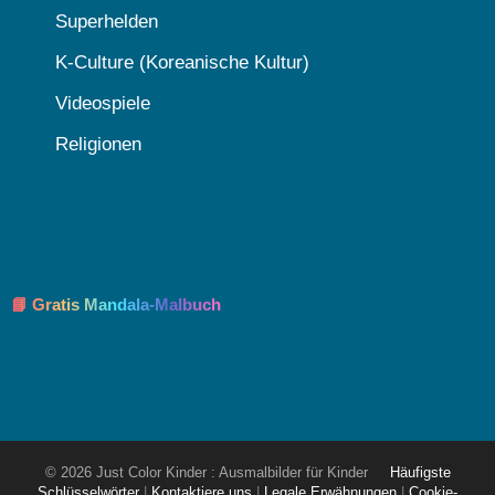
Superhelden
K-Culture (Koreanische Kultur)
Videospiele
Religionen
📘 Gratis Mandala-Malbuch
© 2026 Just Color Kinder : Ausmalbilder für Kinder
Häufigste
Schlüsselwörter
|
Kontaktiere uns
|
Legale Erwähnungen
|
Cookie-