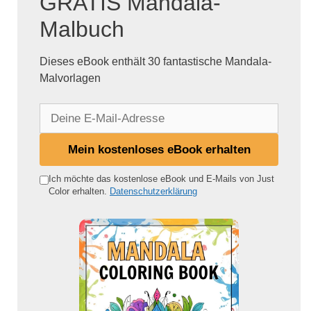
GRATIS Mandala-
Malbuch
Dieses eBook enthält 30 fantastische Mandala-
Malvorlagen
D
e
i
Mein kostenloses eBook erhalten
n
e
Ich möchte das kostenlose eBook und E-Mails von Just
Color erhalten.
Datenschutzerklärung
E
-
M
a
i
l
-
A