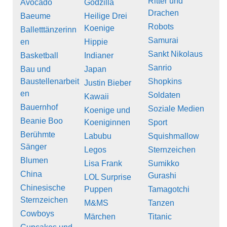
Ritter und
Avocado
Godzilla
Drachen
Baeume
Heilige Drei
Robots
Koenige
Balletttänzerinn
Samurai
en
Hippie
Sankt Nikolaus
Basketball
Indianer
Sanrio
Bau und
Japan
Baustellenarbeit
Shopkins
Justin Bieber
en
Soldaten
Kawaii
Bauernhof
Soziale Medien
Koenige und
Beanie Boo
Koeniginnen
Sport
Berühmte
Labubu
Squishmallow
Sänger
Legos
Sternzeichen
Blumen
Lisa Frank
Sumikko
China
Gurashi
LOL Surprise
Chinesische
Puppen
Tamagotchi
Sternzeichen
M&MS
Tanzen
Cowboys
Märchen
Titanic