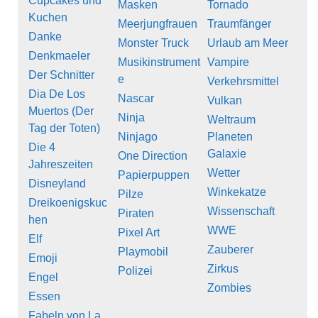
Cupcakes und
Masken
Tornado
Kuchen
Meerjungfrauen
Traumfänger
Danke
Monster Truck
Urlaub am Meer
Denkmaeler
Musikinstrument
Vampire
Der Schnitter
e
Verkehrsmittel
Dia De Los
Nascar
Vulkan
Muertos (Der
Ninja
Weltraum
Tag der Toten)
Ninjago
Planeten
Die 4
Galaxie
One Direction
Jahreszeiten
Wetter
Papierpuppen
Disneyland
Winkekatze
Pilze
Dreikoenigskuc
Wissenschaft
Piraten
hen
WWE
Pixel Art
Elf
Zauberer
Playmobil
Emoji
Zirkus
Polizei
Engel
Zombies
Essen
Fabeln von La