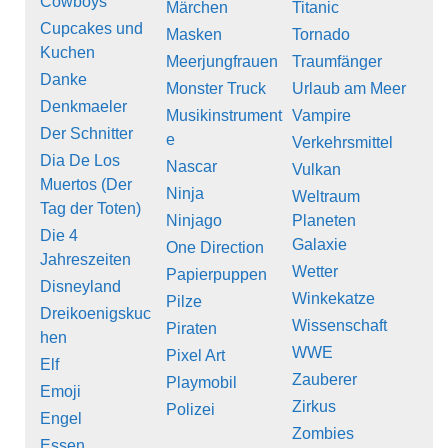
Cowboys
Märchen
Titanic
Cupcakes und
Masken
Tornado
Kuchen
Meerjungfrauen
Traumfänger
Danke
Monster Truck
Urlaub am Meer
Denkmaeler
Musikinstrument
Vampire
Der Schnitter
e
Verkehrsmittel
Dia De Los
Nascar
Vulkan
Muertos (Der
Ninja
Weltraum
Tag der Toten)
Ninjago
Planeten
Die 4
Galaxie
One Direction
Jahreszeiten
Wetter
Papierpuppen
Disneyland
Winkekatze
Pilze
Dreikoenigskuc
Wissenschaft
Piraten
hen
WWE
Pixel Art
Elf
Zauberer
Playmobil
Emoji
Zirkus
Polizei
Engel
Zombies
Essen