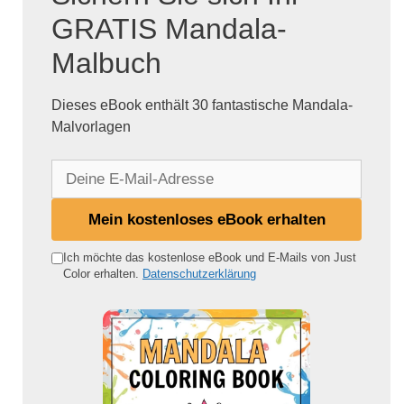
GRATIS Mandala-
Malbuch
Dieses eBook enthält 30 fantastische Mandala-
Malvorlagen
D
e
i
Mein kostenloses eBook erhalten
n
e
Ich möchte das kostenlose eBook und E-Mails von Just
Color erhalten.
Datenschutzerklärung
E
-
M
a
i
l