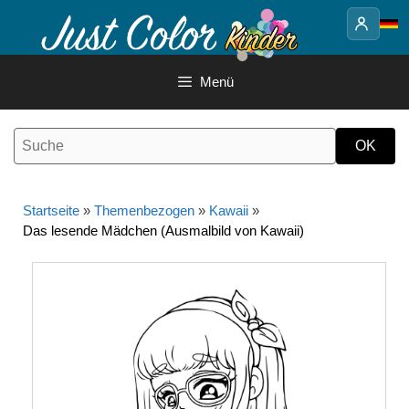
Springe
zum
Inhalt
Menü
Startseite
»
Themenbezogen
»
Kawaii
»
Das lesende Mädchen (Ausmalbild von Kawaii)