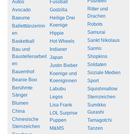
Pusheen
Autos
Fussball
Ritter und
Avocado
Godzilla
Drachen
Baeume
Heilige Drei
Robots
Koenige
Balletttänzerinn
Samurai
en
Hippie
Sankt Nikolaus
Basketball
Hot Wheels
Sanrio
Bau und
Indianer
Baustellenarbeit
Shopkins
Japan
en
Soldaten
Justin Bieber
Bauernhof
Soziale Medien
Koenige und
Beanie Boo
Koeniginnen
Sport
Berühmte
Labubu
Squishmallow
Sänger
Legos
Sternzeichen
Blumen
Lisa Frank
Sumikko
China
Gurashi
LOL Surprise
Chinesische
Puppen
Tamagotchi
Sternzeichen
M&MS
Tanzen