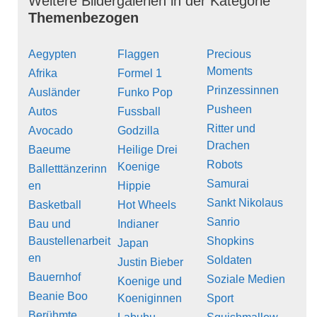
Weitere Bildergalerien in der Kategorie
Themenbezogen
Aegypten
Flaggen
Precious
Moments
Afrika
Formel 1
Prinzessinnen
Ausländer
Funko Pop
Pusheen
Autos
Fussball
Ritter und
Avocado
Godzilla
Drachen
Baeume
Heilige Drei
Robots
Koenige
Balletttänzerinn
Samurai
en
Hippie
Sankt Nikolaus
Basketball
Hot Wheels
Sanrio
Bau und
Indianer
Baustellenarbeit
Shopkins
Japan
en
Soldaten
Justin Bieber
Bauernhof
Soziale Medien
Koenige und
Beanie Boo
Koeniginnen
Sport
Berühmte