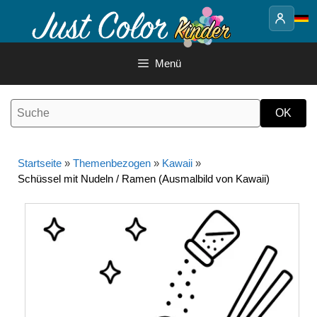
Springe
zum
Inhalt
Menü
Startseite
»
Themenbezogen
»
Kawaii
»
Schüssel mit Nudeln / Ramen (Ausmalbild von Kawaii)