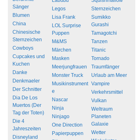
Labubu
Squishmallow
Sänger
Legos
Sternzeichen
Blumen
Lisa Frank
Sumikko
China
Gurashi
LOL Surprise
Chinesische
Puppen
Tamagotchi
Sternzeichen
M&MS
Tanzen
Cowboys
Märchen
Titanic
Cupcakes und
Masken
Tornado
Kuchen
Meerjungfrauen
Traumfänger
Danke
Monster Truck
Urlaub am Meer
Denkmaeler
Musikinstrument
Vampire
Der Schnitter
e
Verkehrsmittel
Dia De Los
Nascar
Vulkan
Muertos (Der
Ninja
Weltraum
Tag der Toten)
Ninjago
Planeten
Die 4
Galaxie
One Direction
Jahreszeiten
Wetter
Papierpuppen
Disneyland