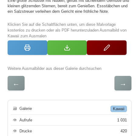
Eine große Schüssel mit Nudeln, gefüllt mit lächelndem Gemüse und
kleinen glitzernden Sternen, bereit zum Genießen. Essstäbchen und
ein Salzstreuer verleihen dem Gericht eine fröhliche Note.
Klicken Sie auf die Schaltflächen unten, um diese Malvorlage
kostenlos zu drucken oder als PDF herunterzuladen Ausmalbild von
Kawaii zum Ausmalen
Weitere Ausmalbilder aus dieser Galerie durchsuchen
←
→
🗃
Galerie
Kawaii
👁
Aufrufe
1 031
👁
Drucke
420