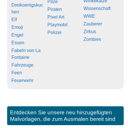
Winkekatze
Pilze
Dreikoenigskuc
Wissenschaft
Piraten
hen
WWE
Pixel Art
Elf
Zauberer
Playmobil
Emoji
Zirkus
Polizei
Engel
Zombies
Essen
Fabeln von La
Fontaine
Fahrzeuge
Feen
Feuerwehr
Entdecken Sie unsere neu hinzugefügten
Malvorlagen, die zum Ausmalen bereit sind