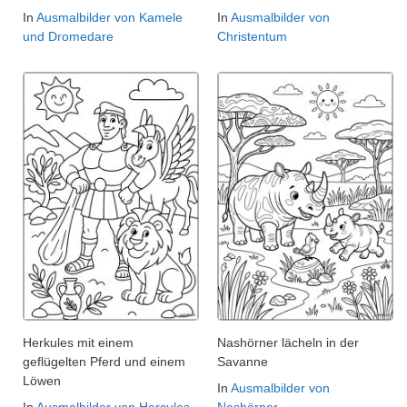
In
Ausmalbilder von Kamele
In
Ausmalbilder von
und Dromedare
Christentum
Herkules mit einem
Nashörner lächeln in der
geflügelten Pferd und einem
Savanne
Löwen
In
Ausmalbilder von
In
Ausmalbilder von Hercules
Nashörner