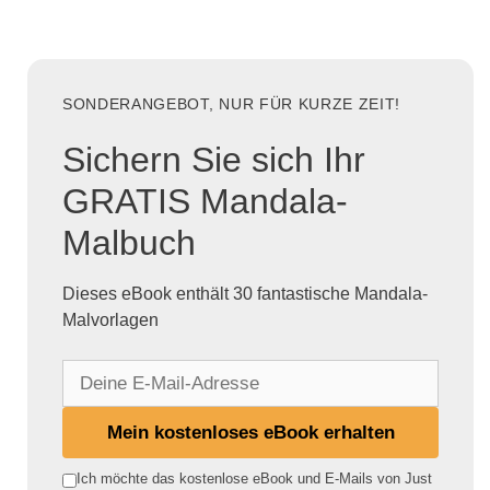
SONDERANGEBOT, NUR FÜR KURZE ZEIT!
Sichern Sie sich Ihr
GRATIS Mandala-
Malbuch
Dieses eBook enthält 30 fantastische Mandala-
Malvorlagen
D
e
i
Mein kostenloses eBook erhalten
n
e
Ich möchte das kostenlose eBook und E-Mails von Just