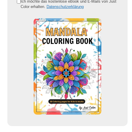
e
Ich möchte das kostenlose eBook und E-Mails von Just
Color erhalten.
Datenschutzerklärung
E
-
M
a
i
l
-
A
d
r
e
s
s
e