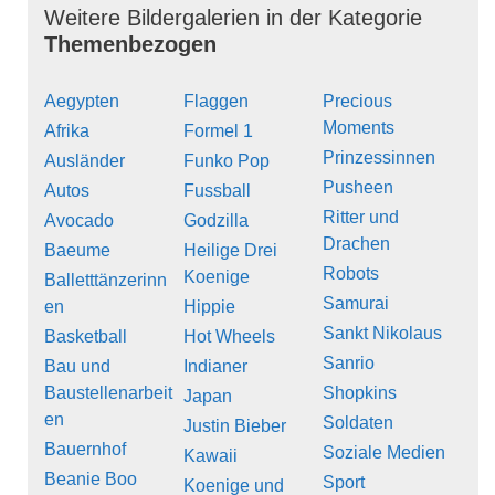
Weitere Bildergalerien in der Kategorie
Themenbezogen
Aegypten
Flaggen
Precious
Moments
Afrika
Formel 1
Prinzessinnen
Ausländer
Funko Pop
Pusheen
Autos
Fussball
Ritter und
Avocado
Godzilla
Drachen
Baeume
Heilige Drei
Robots
Koenige
Balletttänzerinn
Samurai
en
Hippie
Sankt Nikolaus
Basketball
Hot Wheels
Sanrio
Bau und
Indianer
Baustellenarbeit
Shopkins
Japan
en
Soldaten
Justin Bieber
Bauernhof
Soziale Medien
Kawaii
Beanie Boo
Sport
Koenige und