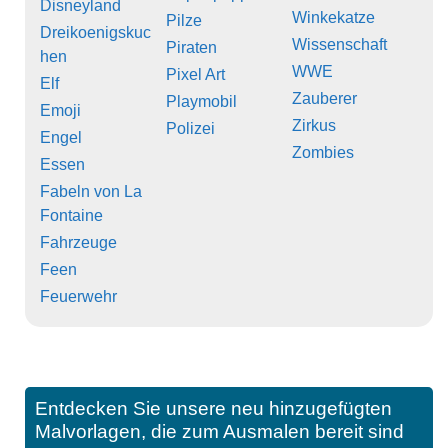
Disneyland
Winkekatze
Pilze
Dreikoenigskuc
Wissenschaft
Piraten
hen
WWE
Pixel Art
Elf
Zauberer
Playmobil
Emoji
Zirkus
Polizei
Engel
Zombies
Essen
Fabeln von La
Fontaine
Fahrzeuge
Feen
Feuerwehr
Entdecken Sie unsere neu hinzugefügten
Malvorlagen, die zum Ausmalen bereit sind