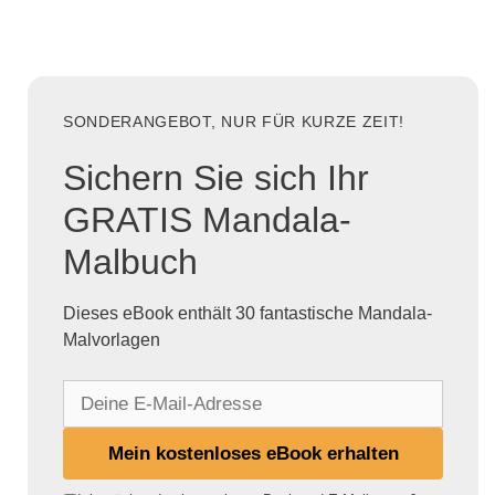
SONDERANGEBOT, NUR FÜR KURZE ZEIT!
Sichern Sie sich Ihr
GRATIS Mandala-
Malbuch
Dieses eBook enthält 30 fantastische Mandala-
Malvorlagen
D
e
i
Mein kostenloses eBook erhalten
n