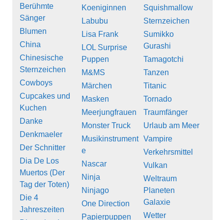
Berühmte
Koeniginnen
Squishmallow
Sänger
Labubu
Sternzeichen
Blumen
Lisa Frank
Sumikko
China
Gurashi
LOL Surprise
Chinesische
Puppen
Tamagotchi
Sternzeichen
M&MS
Tanzen
Cowboys
Märchen
Titanic
Cupcakes und
Masken
Tornado
Kuchen
Meerjungfrauen
Traumfänger
Danke
Monster Truck
Urlaub am Meer
Denkmaeler
Musikinstrument
Vampire
Der Schnitter
e
Verkehrsmittel
Dia De Los
Nascar
Vulkan
Muertos (Der
Ninja
Weltraum
Tag der Toten)
Ninjago
Planeten
Die 4
Galaxie
One Direction
Jahreszeiten
Wetter
Papierpuppen