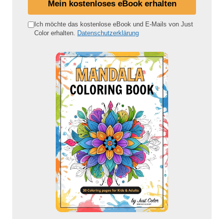
Mein kostenloses eBook erhalten
n
e
Ich möchte das kostenlose eBook und E-Mails von Just
Color erhalten.
Datenschutzerklärung
E
-
M
a
i
l
-
A
d
r
e
s
s
e