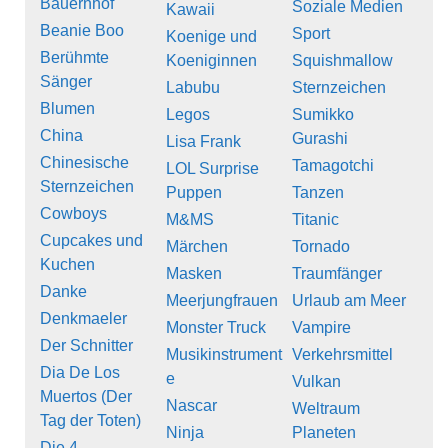
Bauernhof
Soziale Medien
Kawaii
Beanie Boo
Sport
Koenige und
Berühmte
Koeniginnen
Squishmallow
Sänger
Labubu
Sternzeichen
Blumen
Legos
Sumikko
China
Gurashi
Lisa Frank
Chinesische
Tamagotchi
LOL Surprise
Sternzeichen
Puppen
Tanzen
Cowboys
M&MS
Titanic
Cupcakes und
Märchen
Tornado
Kuchen
Masken
Traumfänger
Danke
Meerjungfrauen
Urlaub am Meer
Denkmaeler
Monster Truck
Vampire
Der Schnitter
Musikinstrument
Verkehrsmittel
Dia De Los
e
Vulkan
Muertos (Der
Nascar
Weltraum
Tag der Toten)
Ninja
Planeten
Die 4