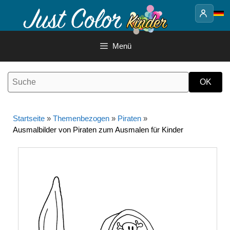
Springe
zum
Inhalt
Menü
Startseite
»
Themenbezogen
»
Piraten
»
Ausmalbilder von Piraten zum Ausmalen für Kinder