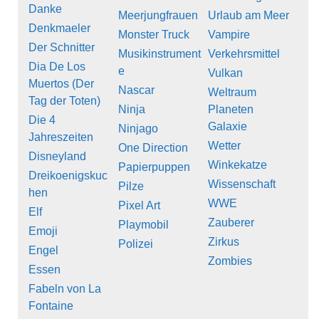
Danke
Meerjungfrauen
Urlaub am Meer
Denkmaeler
Monster Truck
Vampire
Der Schnitter
Musikinstrument
Verkehrsmittel
Dia De Los
e
Vulkan
Muertos (Der
Nascar
Weltraum
Tag der Toten)
Ninja
Planeten
Die 4
Galaxie
Ninjago
Jahreszeiten
Wetter
One Direction
Disneyland
Winkekatze
Papierpuppen
Dreikoenigskuc
Wissenschaft
Pilze
hen
WWE
Pixel Art
Elf
Zauberer
Playmobil
Emoji
Zirkus
Polizei
Engel
Zombies
Essen
Fabeln von La
Fontaine