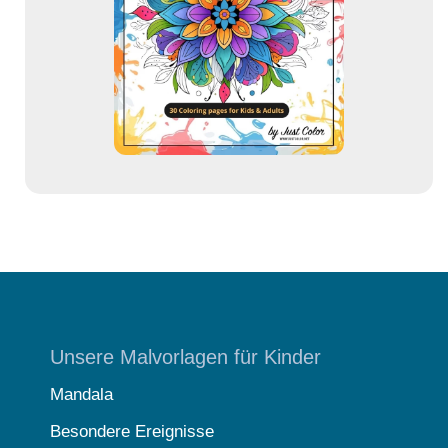
r
e
s
s
e
Unsere Malvorlagen für Kinder
Mandala
Besondere Ereignisse