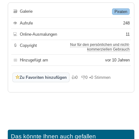
🗃
Galerie
Piraten
👁
Aufrufe
248
💻
Online-Ausmalungen
11
Nur für den persönlichen und nicht-
🔒
Copyright
kommerziellen Gebrauch
📅
Hinzugefügt am
vor 10 Jahren
☆
Zu Favoriten hinzufügen
👍
0
👎
0
•
0 Stimmen
Gefällt mir
Gefällt mir nicht
Das könnte Ihnen auch gefallen