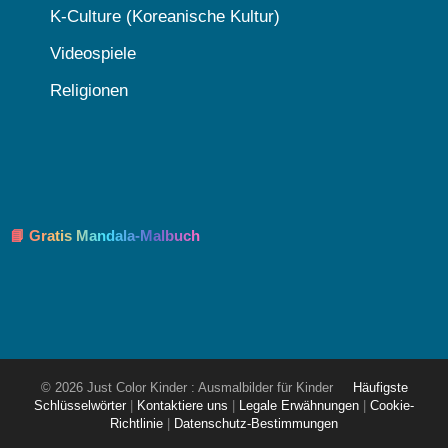
K-Culture (Koreanische Kultur)
Videospiele
Religionen
📘 Gratis Mandala-Malbuch
© 2026 Just Color Kinder : Ausmalbilder für Kinder
Häufigste
Schlüsselwörter
|
Kontaktiere uns
|
Legale Erwähnungen
|
Cookie-
Richtlinie
|
Datenschutz-Bestimmungen