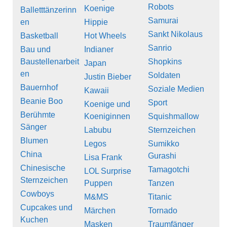
Robots
Koenige
Balletttänzerinn
Samurai
en
Hippie
Sankt Nikolaus
Basketball
Hot Wheels
Sanrio
Bau und
Indianer
Baustellenarbeit
Shopkins
Japan
en
Soldaten
Justin Bieber
Bauernhof
Soziale Medien
Kawaii
Beanie Boo
Sport
Koenige und
Berühmte
Koeniginnen
Squishmallow
Sänger
Labubu
Sternzeichen
Blumen
Legos
Sumikko
China
Gurashi
Lisa Frank
Chinesische
Tamagotchi
LOL Surprise
Sternzeichen
Puppen
Tanzen
Cowboys
M&MS
Titanic
Cupcakes und
Märchen
Tornado
Kuchen
Masken
Traumfänger