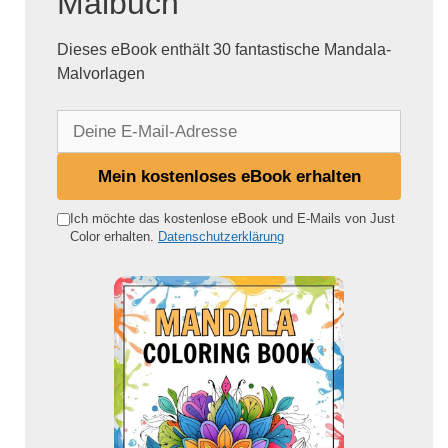
Malbuch
Dieses eBook enthält 30 fantastische Mandala-
Malvorlagen
D
e
i
Mein kostenloses eBook erhalten
n
e
Ich möchte das kostenlose eBook und E-Mails von Just
Color erhalten.
Datenschutzerklärung
E
-
M
a
i
l
-
A
d