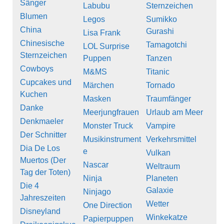
Sänger
Labubu
Sternzeichen
Blumen
Legos
Sumikko
China
Gurashi
Lisa Frank
Chinesische
Tamagotchi
LOL Surprise
Sternzeichen
Puppen
Tanzen
Cowboys
M&MS
Titanic
Cupcakes und
Märchen
Tornado
Kuchen
Masken
Traumfänger
Danke
Meerjungfrauen
Urlaub am Meer
Denkmaeler
Monster Truck
Vampire
Der Schnitter
Musikinstrument
Verkehrsmittel
Dia De Los
e
Vulkan
Muertos (Der
Nascar
Weltraum
Tag der Toten)
Ninja
Planeten
Die 4
Galaxie
Ninjago
Jahreszeiten
Wetter
One Direction
Disneyland
Winkekatze
Papierpuppen