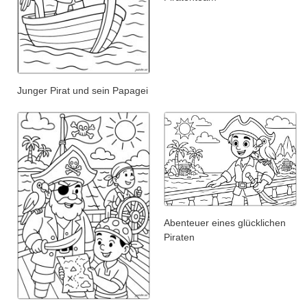
Junger Pirat und sein Papagei
Abenteuer eines glücklichen
Piraten