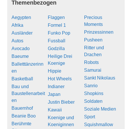
Themenbezogen
Aegypten
Flaggen
Precious
Moments
Afrika
Formel 1
Prinzessinnen
Ausländer
Funko Pop
Pusheen
Autos
Fussball
Ritter und
Avocado
Godzilla
Drachen
Baeume
Heilige Drei
Robots
Koenige
Balletttänzerinn
Samurai
en
Hippie
Sankt Nikolaus
Basketball
Hot Wheels
Sanrio
Bau und
Indianer
Baustellenarbeit
Shopkins
Japan
en
Soldaten
Justin Bieber
Bauernhof
Soziale Medien
Kawaii
Beanie Boo
Sport
Koenige und
Berühmte
Koeniginnen
Squishmallow