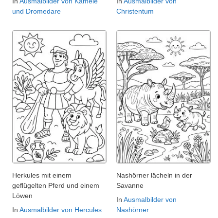
In
Ausmalbilder von Kamele
In
Ausmalbilder von
und Dromedare
Christentum
Herkules mit einem
Nashörner lächeln in der
geflügelten Pferd und einem
Savanne
Löwen
In
Ausmalbilder von
In
Ausmalbilder von Hercules
Nashörner