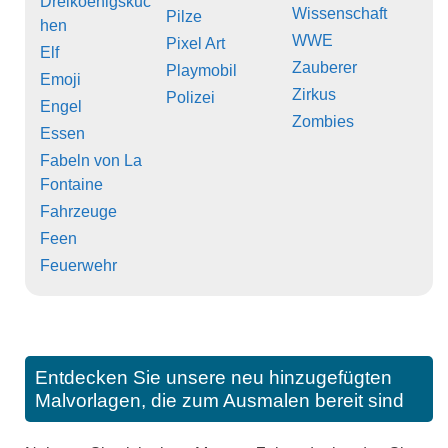
Dreikoenigskuc
Wissenschaft
Pilze
hen
WWE
Pixel Art
Elf
Zauberer
Playmobil
Emoji
Zirkus
Polizei
Engel
Zombies
Essen
Fabeln von La
Fontaine
Fahrzeuge
Feen
Feuerwehr
Entdecken Sie unsere neu hinzugefügten
Malvorlagen, die zum Ausmalen bereit sind