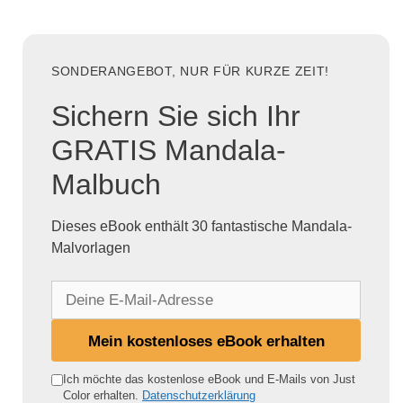
SONDERANGEBOT, NUR FÜR KURZE ZEIT!
Sichern Sie sich Ihr
GRATIS Mandala-
Malbuch
Dieses eBook enthält 30 fantastische Mandala-
Malvorlagen
D
e
i
Mein kostenloses eBook erhalten
n
e
Ich möchte das kostenlose eBook und E-Mails von Just
Color erhalten.
Datenschutzerklärung
E