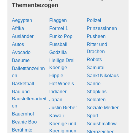
Themenbezogen
Aegypten
Flaggen
Polizei
Afrika
Formel 1
Prinzessinnen
Ausländer
Funko Pop
Pusheen
Autos
Fussball
Ritter und
Drachen
Avocado
Godzilla
Robots
Baeume
Heilige Drei
Koenige
Samurai
Balletttänzerinn
en
Hippie
Sankt Nikolaus
Basketball
Hot Wheels
Sanrio
Bau und
Indianer
Shopkins
Baustellenarbeit
Japan
Soldaten
en
Justin Bieber
Soziale Medien
Bauernhof
Kawaii
Sport
Beanie Boo
Koenige und
Squishmallow
Berühmte
Koeniginnen
Sternzeichen