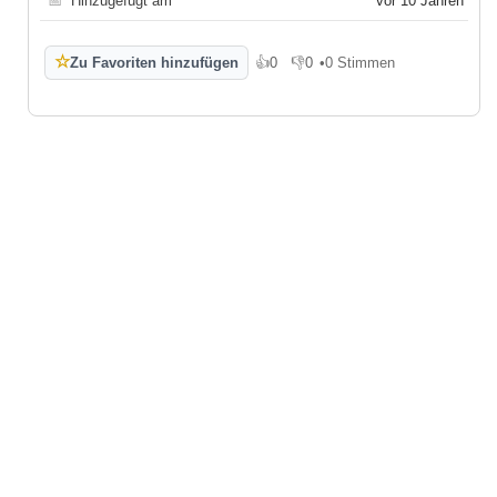
📅
Hinzugefügt am
vor 10 Jahren
☆
Zu Favoriten hinzufügen
👍
0
👎
0
•
0 Stimmen
Gefällt mir
Gefällt mir nicht