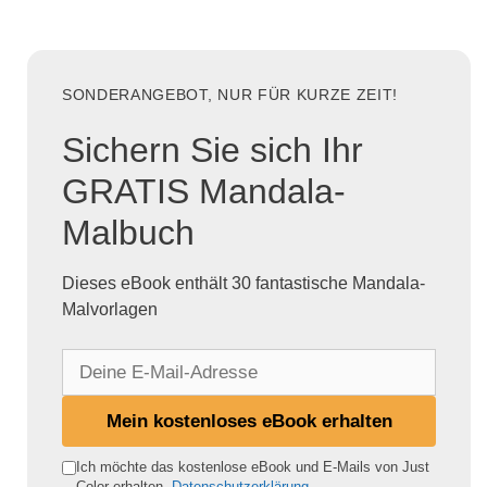
SONDERANGEBOT, NUR FÜR KURZE ZEIT!
Sichern Sie sich Ihr
GRATIS Mandala-
Malbuch
Dieses eBook enthält 30 fantastische Mandala-
Malvorlagen
D
e
i
Mein kostenloses eBook erhalten
n
e
Ich möchte das kostenlose eBook und E-Mails von Just
Color erhalten.
Datenschutzerklärung