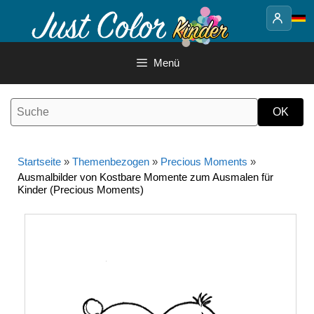
Springe
zum
Inhalt
Menü
Startseite
»
Themenbezogen
»
Precious Moments
»
Ausmalbilder von Kostbare Momente zum Ausmalen für
Kinder (Precious Moments)