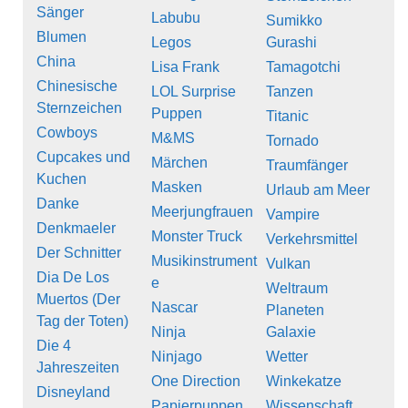
Sänger
Labubu
Sumikko
Blumen
Legos
Gurashi
China
Lisa Frank
Tamagotchi
Chinesische
LOL Surprise
Tanzen
Sternzeichen
Puppen
Titanic
Cowboys
M&MS
Tornado
Cupcakes und
Märchen
Traumfänger
Kuchen
Masken
Urlaub am Meer
Danke
Meerjungfrauen
Vampire
Denkmaeler
Monster Truck
Verkehrsmittel
Der Schnitter
Musikinstrument
Vulkan
Dia De Los
e
Weltraum
Muertos (Der
Nascar
Planeten
Tag der Toten)
Ninja
Galaxie
Die 4
Ninjago
Wetter
Jahreszeiten
One Direction
Winkekatze
Disneyland
Papierpuppen
Wissenschaft