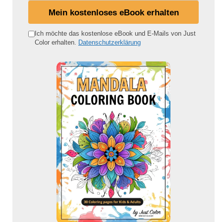
i
Mein kostenloses eBook erhalten
n
e
Ich möchte das kostenlose eBook und E-Mails von Just
Color erhalten.
Datenschutzerklärung
E
-
M
a
i
l
-
A
d
r
e
s
s
e