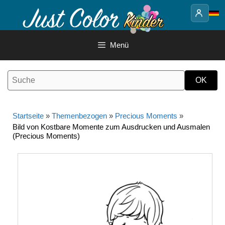
Springe
zum
Inhalt
Menü
Startseite
»
Themenbezogen
»
Precious Moments
»
Bild von Kostbare Momente zum Ausdrucken und Ausmalen
(Precious Moments)