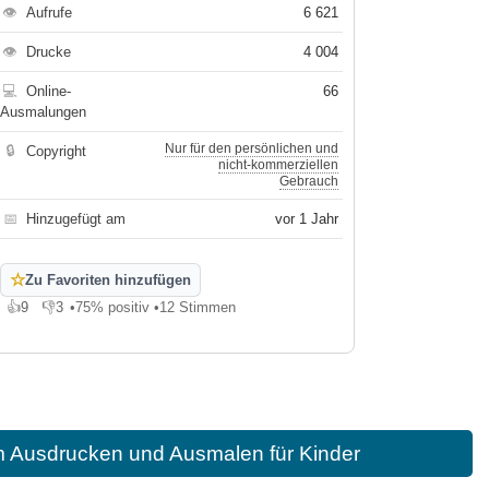
👁
Aufrufe
6 621
👁
Drucke
4 004
💻
Online-
66
Ausmalungen
Nur für den persönlichen und
🔒
Copyright
nicht-kommerziellen
Gebrauch
📅
Hinzugefügt am
vor 1 Jahr
☆
Zu Favoriten hinzufügen
👍
9
👎
3
•
75% positiv
•
12 Stimmen
Gefällt mir
Gefällt mir nicht
m Ausdrucken und Ausmalen für Kinder