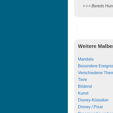
⭐️⭐️⭐️ Bereits H
Weitere Malbe
Mandala
Besondere Ereigni
Verschiedene The
Tiere
Bildend
Kunst
Disney-Klassiker
Disney / Pixar