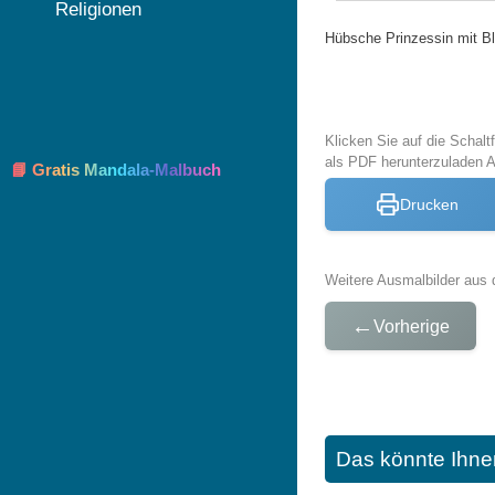
Religionen
Hübsche Prinzessin mit B
Klicken Sie auf die Schal
als PDF herunterzuladen 
📘 Gratis Mandala-Malbuch
Drucken
Weitere Ausmalbilder aus 
←
Vorherige
Das könnte Ihne