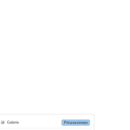
🗃
Galerie
Prinzessinnen