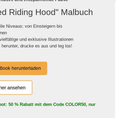
Red Riding Hood" Malbuch
lle Niveaus: von Einsteigern bis
enen
ielfältige und exklusive Illustrationen
herunter, drucke es aus und leg los!
Book herunterladen
cher ansehen
bot: 50 % Rabatt mit dem Code
COLOR50
, nur