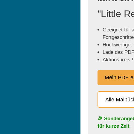
"Little 
Geeignet für a
Fortgeschritt
Hochwertige, v
Lade das PDF 
Aktionspreis !
Mein PDF-e
Alle Malbü
🎉 Sonderange
für kurze Zeit