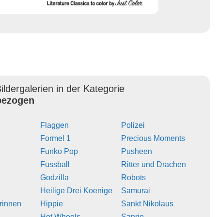
ildergalerien in der Kategorie
ezogen
Flaggen
Polizei
Formel 1
Precious Moments
Funko Pop
Pusheen
Fussball
Ritter und Drachen
Godzilla
Robots
Heilige Drei Koenige
Samurai
erinnen
Hippie
Sankt Nikolaus
Hot Wheels
Sanrio