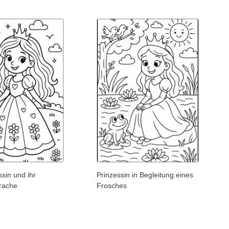
ssin und ihr
Prinzessin in Begleitung eines
Drache
Frosches