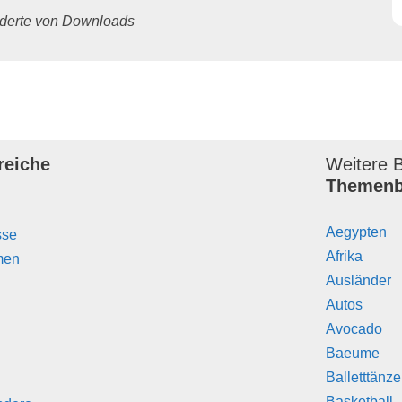
underte von Downloads
reiche
Weitere B
Themenb
Aegypten
sse
Afrika
men
Ausländer
Autos
Avocado
Baeume
Balletttänz
Basketball