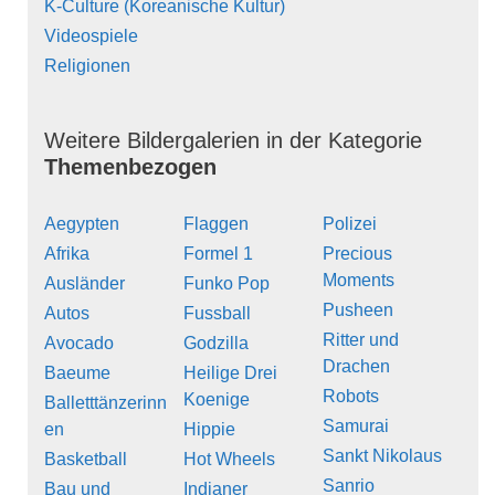
K-Culture (Koreanische Kultur)
Videospiele
Religionen
Weitere Bildergalerien in der Kategorie
Themenbezogen
Aegypten
Flaggen
Polizei
Afrika
Formel 1
Precious
Moments
Ausländer
Funko Pop
Pusheen
Autos
Fussball
Ritter und
Avocado
Godzilla
Drachen
Baeume
Heilige Drei
Robots
Koenige
Balletttänzerinn
Samurai
en
Hippie
Sankt Nikolaus
Basketball
Hot Wheels
Sanrio
Bau und
Indianer