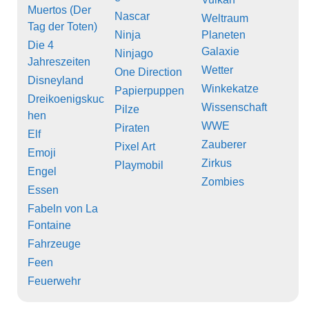
Muertos (Der
Nascar
Weltraum
Tag der Toten)
Ninja
Planeten
Die 4
Galaxie
Ninjago
Jahreszeiten
Wetter
One Direction
Disneyland
Winkekatze
Papierpuppen
Dreikoenigskuc
Wissenschaft
Pilze
hen
WWE
Piraten
Elf
Zauberer
Pixel Art
Emoji
Zirkus
Playmobil
Engel
Zombies
Essen
Fabeln von La
Fontaine
Fahrzeuge
Feen
Feuerwehr