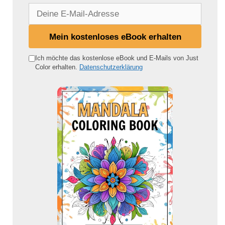
D
e
i
Mein kostenloses eBook erhalten
n
e
Ich möchte das kostenlose eBook und E-Mails von Just
Color erhalten.
Datenschutzerklärung
E
-
M
a
i
l
-
A
d
r
e
s
s