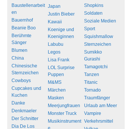
Baustellenarbeit
Shopkins
Japan
en
Soldaten
Justin Bieber
Bauernhof
Soziale Medien
Kawaii
Beanie Boo
Sport
Koenige und
Berühmte
Koeniginnen
Squishmallow
Sänger
Labubu
Sternzeichen
Blumen
Legos
Sumikko
China
Gurashi
Lisa Frank
Chinesische
Tamagotchi
LOL Surprise
Sternzeichen
Puppen
Tanzen
Cowboys
M&MS
Titanic
Cupcakes und
Märchen
Tornado
Kuchen
Masken
Traumfänger
Danke
Meerjungfrauen
Urlaub am Meer
Denkmaeler
Monster Truck
Vampire
Der Schnitter
Musikinstrument
Verkehrsmittel
Dia De Los
e
Vulkan