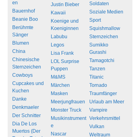
en
Soldaten
Justin Bieber
Bauernhof
Soziale Medien
Kawaii
Beanie Boo
Sport
Koenige und
Berühmte
Koeniginnen
Squishmallow
Sänger
Labubu
Sternzeichen
Blumen
Legos
Sumikko
China
Gurashi
Lisa Frank
Chinesische
Tamagotchi
LOL Surprise
Sternzeichen
Puppen
Tanzen
Cowboys
M&MS
Titanic
Cupcakes und
Märchen
Tornado
Kuchen
Masken
Traumfänger
Danke
Meerjungfrauen
Urlaub am Meer
Denkmaeler
Monster Truck
Vampire
Der Schnitter
Musikinstrument
Verkehrsmittel
Dia De Los
e
Vulkan
Muertos (Der
Nascar
Weltraum