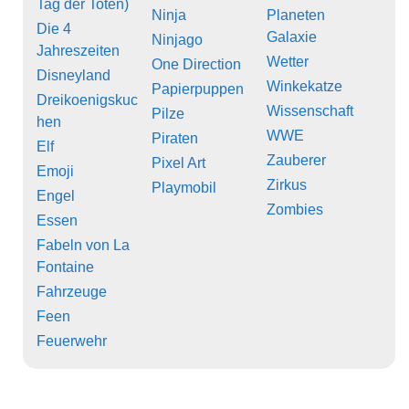
Tag der Toten)
Ninja
Planeten
Die 4
Galaxie
Ninjago
Jahreszeiten
Wetter
One Direction
Disneyland
Winkekatze
Papierpuppen
Dreikoenigskuc
Wissenschaft
Pilze
hen
WWE
Piraten
Elf
Zauberer
Pixel Art
Emoji
Zirkus
Playmobil
Engel
Zombies
Essen
Fabeln von La
Fontaine
Fahrzeuge
Feen
Feuerwehr