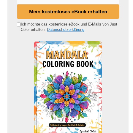
e
i
Mein kostenloses eBook erhalten
n
e
Ich möchte das kostenlose eBook und E-Mails von Just
Color erhalten.
Datenschutzerklärung
E
-
M
a
i
l
-
A
d
r
e
s
s
e