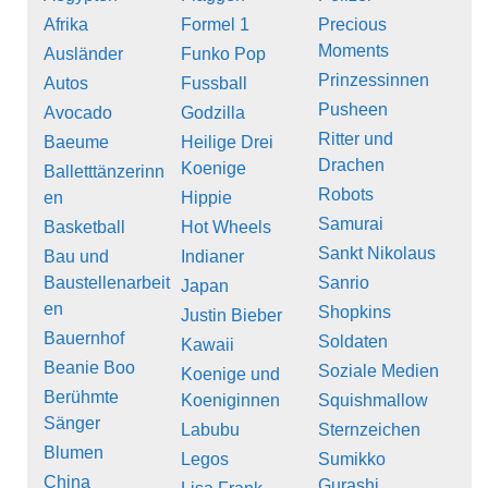
Afrika
Formel 1
Precious
Moments
Ausländer
Funko Pop
Prinzessinnen
Autos
Fussball
Pusheen
Avocado
Godzilla
Ritter und
Baeume
Heilige Drei
Drachen
Koenige
Balletttänzerinn
Robots
en
Hippie
Samurai
Basketball
Hot Wheels
Sankt Nikolaus
Bau und
Indianer
Baustellenarbeit
Sanrio
Japan
en
Shopkins
Justin Bieber
Bauernhof
Soldaten
Kawaii
Beanie Boo
Soziale Medien
Koenige und
Berühmte
Koeniginnen
Squishmallow
Sänger
Labubu
Sternzeichen
Blumen
Legos
Sumikko
China
Gurashi