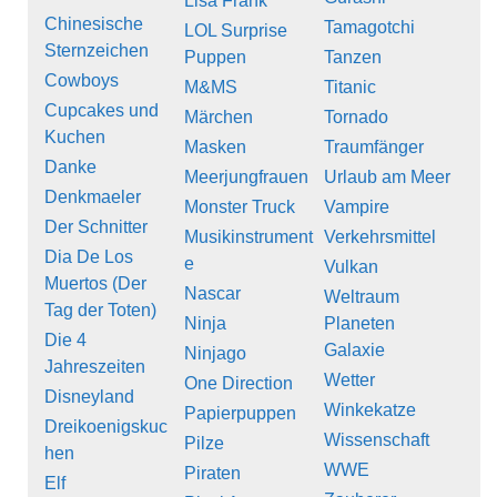
Lisa Frank
Chinesische
Tamagotchi
LOL Surprise
Sternzeichen
Puppen
Tanzen
Cowboys
M&MS
Titanic
Cupcakes und
Märchen
Tornado
Kuchen
Masken
Traumfänger
Danke
Meerjungfrauen
Urlaub am Meer
Denkmaeler
Monster Truck
Vampire
Der Schnitter
Musikinstrument
Verkehrsmittel
Dia De Los
e
Vulkan
Muertos (Der
Nascar
Weltraum
Tag der Toten)
Ninja
Planeten
Die 4
Galaxie
Ninjago
Jahreszeiten
Wetter
One Direction
Disneyland
Winkekatze
Papierpuppen
Dreikoenigskuc
Wissenschaft
Pilze
hen
WWE
Piraten
Elf