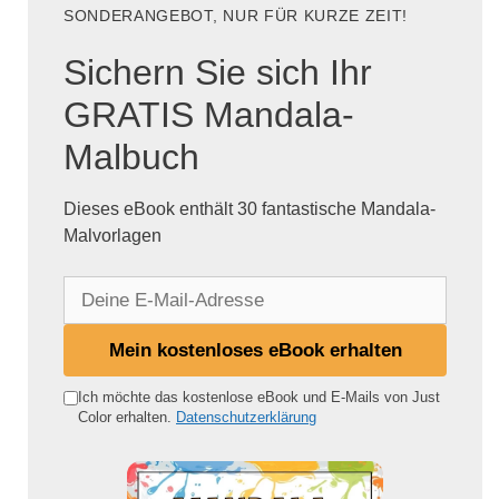
SONDERANGEBOT, NUR FÜR KURZE ZEIT!
Sichern Sie sich Ihr
GRATIS Mandala-
Malbuch
Dieses eBook enthält 30 fantastische Mandala-
Malvorlagen
D
e
i
Mein kostenloses eBook erhalten
n
e
Ich möchte das kostenlose eBook und E-Mails von Just
Color erhalten.
Datenschutzerklärung
E
-
M