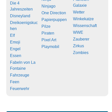
Die 4
Galaxie
Ninjago
Jahreszeiten
Wetter
One Direction
Disneyland
Winkekatze
Papierpuppen
Dreikoenigskuc
Wissenschaft
Pilze
hen
WWE
Piraten
Elf
Zauberer
Pixel Art
Emoji
Zirkus
Playmobil
Engel
Zombies
Essen
Fabeln von La
Fontaine
Fahrzeuge
Feen
Feuerwehr