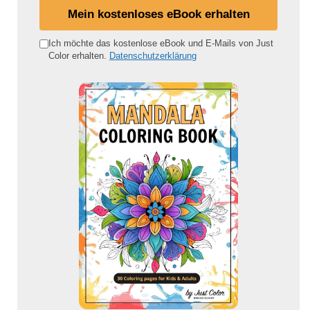
i
Mein kostenloses eBook erhalten
n
e
Ich möchte das kostenlose eBook und E-Mails von Just
Color erhalten.
Datenschutzerklärung
E
-
M
a
i
l
-
A
d
r
e
s
s
e