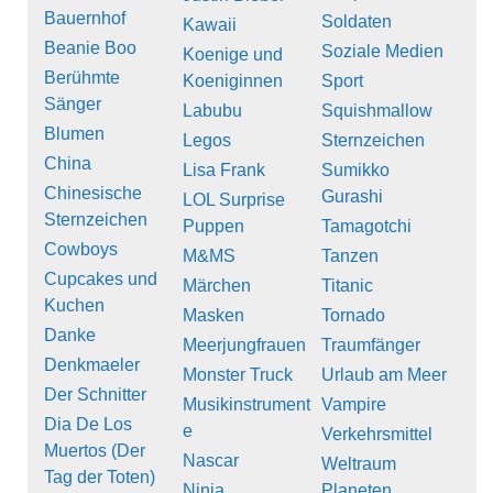
Bauernhof
Soldaten
Kawaii
Beanie Boo
Soziale Medien
Koenige und
Berühmte
Koeniginnen
Sport
Sänger
Labubu
Squishmallow
Blumen
Legos
Sternzeichen
China
Lisa Frank
Sumikko
Chinesische
Gurashi
LOL Surprise
Sternzeichen
Puppen
Tamagotchi
Cowboys
M&MS
Tanzen
Cupcakes und
Märchen
Titanic
Kuchen
Masken
Tornado
Danke
Meerjungfrauen
Traumfänger
Denkmaeler
Monster Truck
Urlaub am Meer
Der Schnitter
Musikinstrument
Vampire
Dia De Los
e
Verkehrsmittel
Muertos (Der
Nascar
Weltraum
Tag der Toten)
Ninja
Planeten