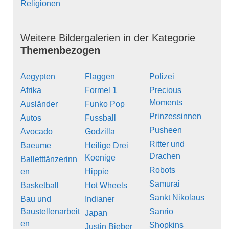
Religionen
Weitere Bildergalerien in der Kategorie
Themenbezogen
Aegypten
Flaggen
Polizei
Afrika
Formel 1
Precious
Moments
Ausländer
Funko Pop
Prinzessinnen
Autos
Fussball
Pusheen
Avocado
Godzilla
Ritter und
Baeume
Heilige Drei
Drachen
Koenige
Balletttänzerinn
Robots
en
Hippie
Samurai
Basketball
Hot Wheels
Sankt Nikolaus
Bau und
Indianer
Baustellenarbeit
Sanrio
Japan
en
Shopkins
Justin Bieber