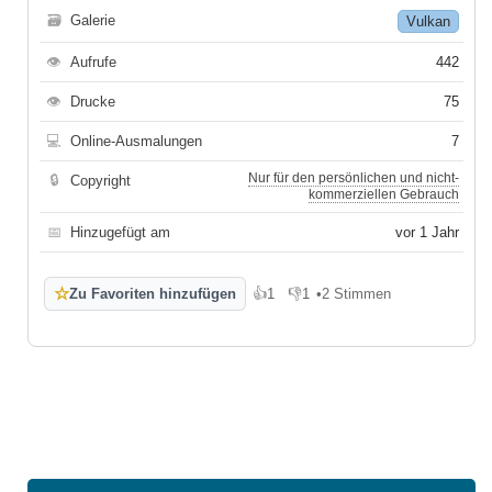
🗃
Galerie
Vulkan
👁
Aufrufe
442
👁
Drucke
75
💻
Online-Ausmalungen
7
Nur für den persönlichen und nicht-
🔒
Copyright
kommerziellen Gebrauch
📅
Hinzugefügt am
vor 1 Jahr
☆
Zu Favoriten hinzufügen
👍
1
👎
1
•
2 Stimmen
Gefällt mir
Gefällt mir nicht