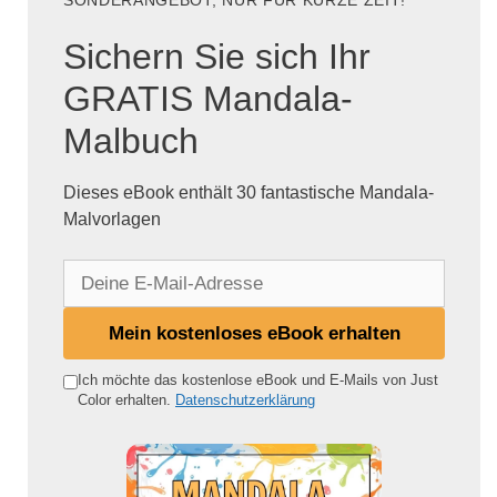
SONDERANGEBOT, NUR FÜR KURZE ZEIT!
Sichern Sie sich Ihr
GRATIS Mandala-
Malbuch
Dieses eBook enthält 30 fantastische Mandala-
Malvorlagen
D
e
i
Mein kostenloses eBook erhalten
n
e
Ich möchte das kostenlose eBook und E-Mails von Just
Color erhalten.
Datenschutzerklärung
E
-
M
a