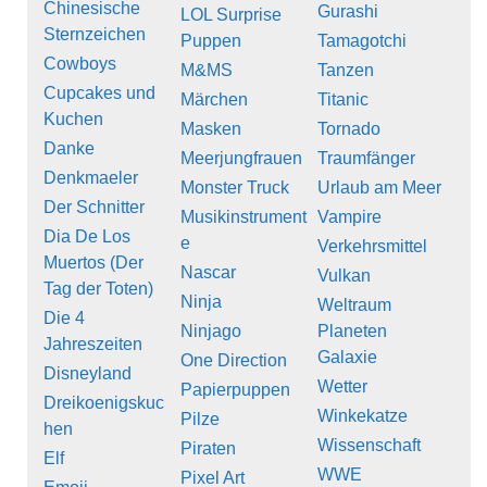
Chinesische
Gurashi
LOL Surprise
Sternzeichen
Puppen
Tamagotchi
Cowboys
M&MS
Tanzen
Cupcakes und
Märchen
Titanic
Kuchen
Masken
Tornado
Danke
Meerjungfrauen
Traumfänger
Denkmaeler
Monster Truck
Urlaub am Meer
Der Schnitter
Musikinstrument
Vampire
Dia De Los
e
Verkehrsmittel
Muertos (Der
Nascar
Vulkan
Tag der Toten)
Ninja
Weltraum
Die 4
Ninjago
Planeten
Jahreszeiten
Galaxie
One Direction
Disneyland
Wetter
Papierpuppen
Dreikoenigskuc
Winkekatze
Pilze
hen
Wissenschaft
Piraten
Elf
WWE
Pixel Art