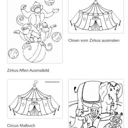
Clown vom Zirkus ausmalen
Zirkus Affen Ausmalbild
Circus Malbuch