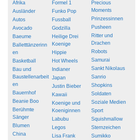
Afrika
Formel 1
Precious
Moments
Ausländer
Funko Pop
Prinzessinnen
Autos
Fussball
Pusheen
Avocado
Godzilla
Ritter und
Baeume
Heilige Drei
Drachen
Koenige
Balletttänzerinn
Robots
en
Hippie
Samurai
Basketball
Hot Wheels
Sankt Nikolaus
Bau und
Indianer
Baustellenarbeit
Sanrio
Japan
en
Shopkins
Justin Bieber
Bauernhof
Soldaten
Kawaii
Beanie Boo
Soziale Medien
Koenige und
Berühmte
Koeniginnen
Sport
Sänger
Labubu
Squishmallow
Blumen
Legos
Sternzeichen
China
Lisa Frank
Sumikko