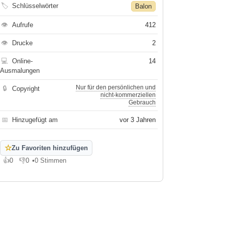
🏷
Schlüsselwörter
Balon
👁
Aufrufe
412
👁
Drucke
2
💻
Online-
14
Ausmalungen
Nur für den persönlichen und
🔒
Copyright
nicht-kommerziellen
Gebrauch
📅
Hinzugefügt am
vor 3 Jahren
☆
Zu Favoriten hinzufügen
👍
0
👎
0
•
0 Stimmen
Gefällt mir
Gefällt mir nicht