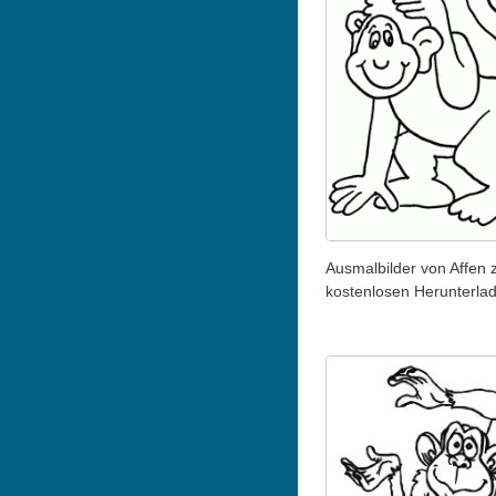
Ausmalbilder von Affen
kostenlosen Herunterla