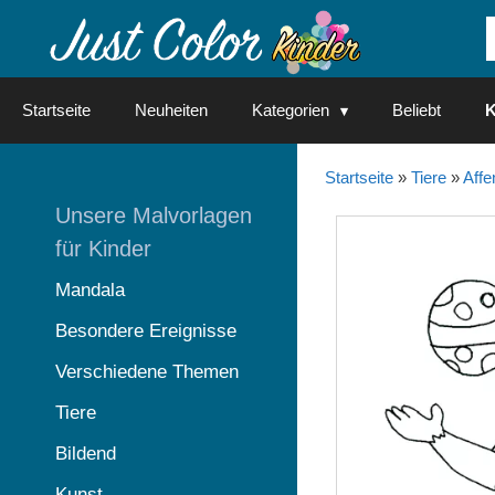
Springe
zum
Inhalt
Startseite
Neuheiten
Kategorien
Beliebt
K
Startseite
»
Tiere
»
Affe
Unsere Malvorlagen
für Kinder
Mandala
Besondere Ereignisse
Verschiedene Themen
Tiere
Bildend
Kunst