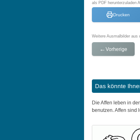
als PDF herunterzuladen 
Drucken
Weitere Ausmalbilder aus 
←
Vorherige
Das könnte Ihne
Die Affen leben in de
benutzen. Affen sind 