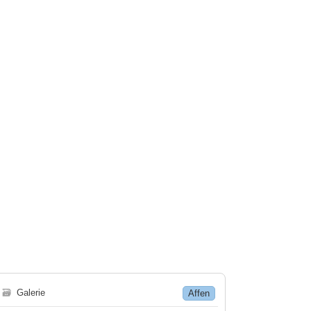
🗃
Galerie
Affen