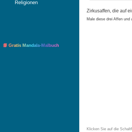
Religionen
Zirkusaffen, die auf 
Male diese drei Affen und a
📘 Gratis Mandala-Malbuch
Klicken Sie auf die Schal