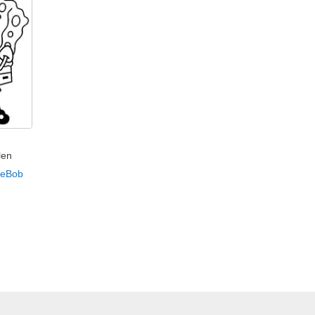
len
geBob