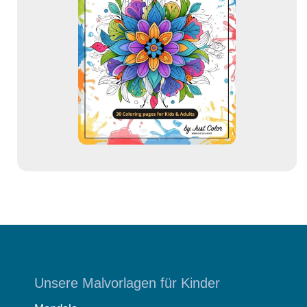
A
d
r
e
s
s
e
Unsere Malvorlagen für Kinder