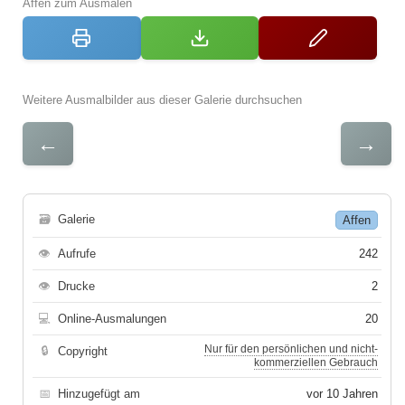
Affen zum Ausmalen
Weitere Ausmalbilder aus dieser Galerie durchsuchen
←
→
🗃
Galerie
Affen
👁
Aufrufe
242
👁
Drucke
2
💻
Online-Ausmalungen
20
Nur für den persönlichen und nicht-
🔒
Copyright
kommerziellen Gebrauch
📅
Hinzugefügt am
vor 10 Jahren