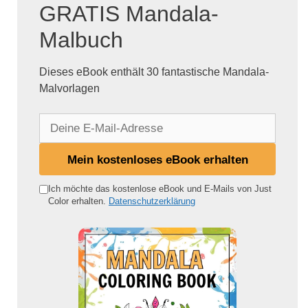
GRATIS Mandala-
Malbuch
Dieses eBook enthält 30 fantastische Mandala-
Malvorlagen
D
e
i
Mein kostenloses eBook erhalten
n
e
Ich möchte das kostenlose eBook und E-Mails von Just
Color erhalten.
Datenschutzerklärung
E
-
M
a
i
l
-