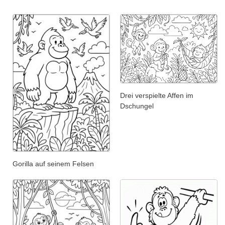
Drei verspielte Affen im
Dschungel
Gorilla auf seinem Felsen