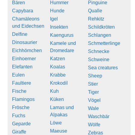
Bären
Hummer
Pinguine
Capybara
Hunde
Qualle
Chamäleons
Igel
Rehkitz
und Eidechsen
Insekten
Schildkröten
Delfine
Kaengurus
Schlangen
Dinosaurier
Kamele und
Schmetterlinge
Eichhörnchen
Dromedare
Schnecke
Einhoerner
Katzen
Schweine
Elefanten
Koalas
Sea creatures
Eulen
Krabbe
Sheep
Faultiere
Krokodil
Stier
Fische
Kuh
Tiger
Flamingos
Küken
Vögel
Frösche
Lamas und
Wale
Alpakas
Fuchs
Waschbär
Löwe
Geparde
Wölfe
Maeuse
Giraffe
Zebras