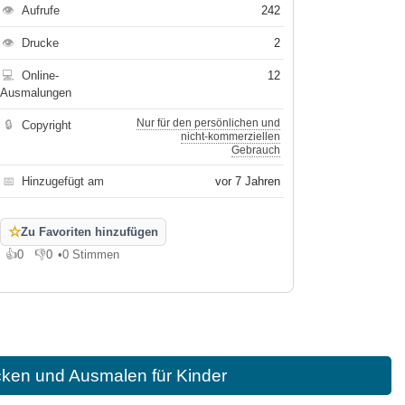
👁
Aufrufe
242
👁
Drucke
2
💻
Online-
12
Ausmalungen
Nur für den persönlichen und
🔒
Copyright
nicht-kommerziellen
Gebrauch
📅
Hinzugefügt am
vor 7 Jahren
☆
Zu Favoriten hinzufügen
👍
0
👎
0
•
0 Stimmen
Gefällt mir
Gefällt mir nicht
cken und Ausmalen für Kinder