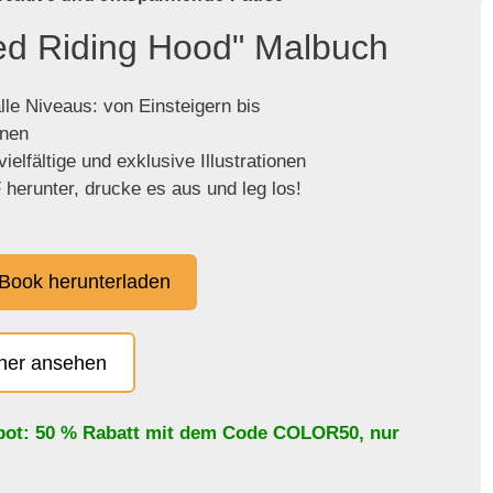
Red Riding Hood" Malbuch
lle Niveaus: von Einsteigern bis
enen
ielfältige und exklusive Illustrationen
herunter, drucke es aus und leg los!
Book herunterladen
cher ansehen
bot: 50 % Rabatt mit dem Code
COLOR50
, nur