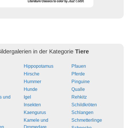
ildergalerien in der Kategorie
Tiere
Hippopotamus
Pfauen
Hirsche
Pferde
Hummer
Pinguine
Hunde
Qualle
s und
Igel
Rehkitz
Insekten
Schildkröten
Kaengurus
Schlangen
Kamele und
Schmetterlinge
en
Dromedare
Schnecke