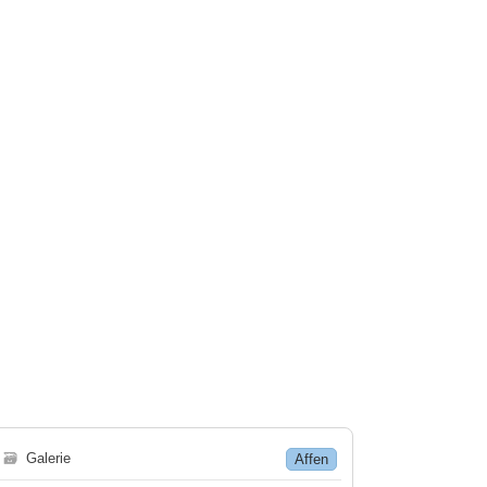
🗃
Galerie
Affen