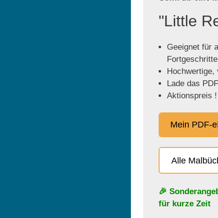
"Little 
Geeignet für a
Fortgeschritt
Hochwertige, v
Lade das PDF 
Aktionspreis !
Mein PDF-e
Alle Malbü
🎉 Sonderange
für kurze Zeit