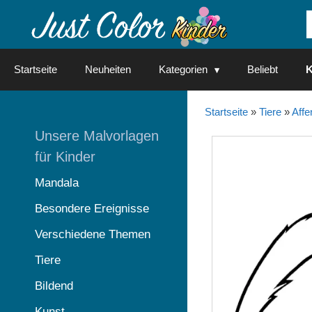
Springe
zum
Inhalt
Startseite
Neuheiten
Kategorien
Beliebt
K
Startseite
»
Tiere
»
Affe
Unsere Malvorlagen
für Kinder
Mandala
Besondere Ereignisse
Verschiedene Themen
Tiere
Bildend
Kunst