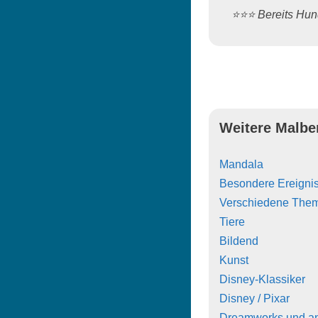
⭐️⭐️⭐️ Bereits H
Weitere Malbe
Mandala
Besondere Ereigni
Verschiedene The
Tiere
Bildend
Kunst
Disney-Klassiker
Disney / Pixar
Dreamworks und a