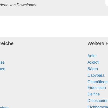
underte von Downloads
reiche
Weitere B
Adler
sse
Axolotl
men
Bären
Capybara
Chamäleon
Eidechsen
Delfine
Dinosaurier
Eichhörnch
ndere