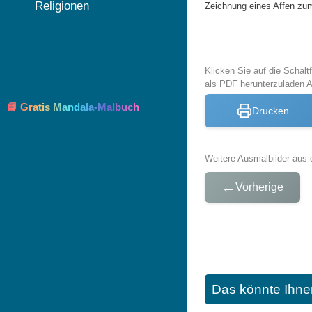
Religionen
Zeichnung eines Affen z
Klicken Sie auf die Schal
als PDF herunterzuladen 
📘 Gratis Mandala-Malbuch
Drucken
Weitere Ausmalbilder aus 
←
Vorherige
Das könnte Ihne