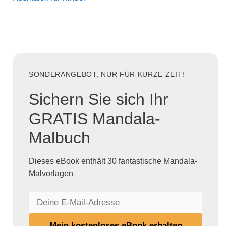
SONDERANGEBOT, NUR FÜR KURZE ZEIT!
Sichern Sie sich Ihr
GRATIS Mandala-
Malbuch
Dieses eBook enthält 30 fantastische Mandala-
Malvorlagen
D
e
i
Mein kostenloses eBook erhalten