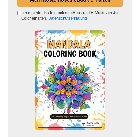
n
e
Ich möchte das kostenlose eBook und E-Mails von Just
Color erhalten.
Datenschutzerklärung
E
-
M
a
i
l
-
A
d
r
e
s
s
e