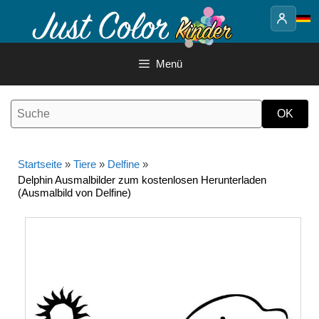
Springe
zum
Inhalt
Menü
Startseite
»
Tiere
»
Delfine
»
Delphin Ausmalbilder zum kostenlosen Herunterladen
(Ausmalbild von Delfine)