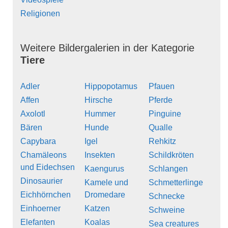
Religionen
Weitere Bildergalerien in der Kategorie
Tiere
Adler
Hippopotamus
Pfauen
Affen
Hirsche
Pferde
Axolotl
Hummer
Pinguine
Bären
Hunde
Qualle
Capybara
Igel
Rehkitz
Chamäleons
Insekten
Schildkröten
und Eidechsen
Kaengurus
Schlangen
Dinosaurier
Kamele und
Schmetterlinge
Eichhörnchen
Dromedare
Schnecke
Einhoerner
Katzen
Schweine
Elefanten
Koalas
Sea creatures