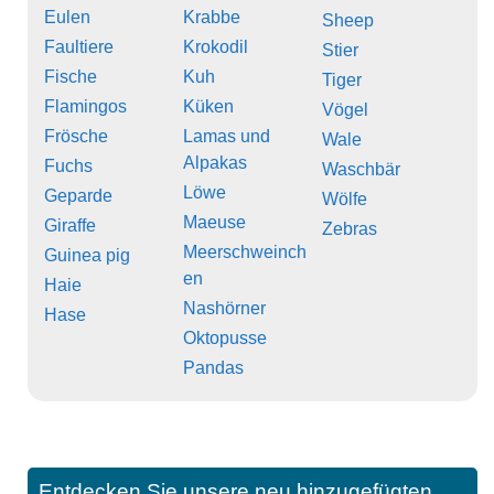
Eulen
Krabbe
Sheep
Faultiere
Krokodil
Stier
Fische
Kuh
Tiger
Flamingos
Küken
Vögel
Frösche
Lamas und
Wale
Alpakas
Fuchs
Waschbär
Löwe
Geparde
Wölfe
Maeuse
Giraffe
Zebras
Meerschweinch
Guinea pig
en
Haie
Nashörner
Hase
Oktopusse
Pandas
Entdecken Sie unsere neu hinzugefügten