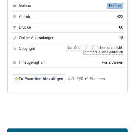
🗃
Galerie
Delfine
👁
Aufrufe
423
👁
Drucke
60
💻
Online-Ausmalungen
18
Nur für den persönlichen und nicht-
🔒
Copyright
kommerziellen Gebrauch
📅
Hinzugefügt am
vor 2 Jahren
☆
Zu Favoriten hinzufügen
👍
0
👎
0
•
0 Stimmen
Gefällt mir
Gefällt mir nicht