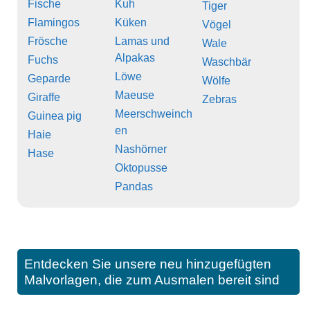
Fische
Kuh
Tiger
Flamingos
Küken
Vögel
Frösche
Lamas und
Wale
Alpakas
Fuchs
Waschbär
Löwe
Geparde
Wölfe
Maeuse
Giraffe
Zebras
Meerschweinch
Guinea pig
en
Haie
Nashörner
Hase
Oktopusse
Pandas
Entdecken Sie unsere neu hinzugefügten
Malvorlagen, die zum Ausmalen bereit sind