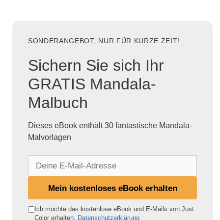
SONDERANGEBOT, NUR FÜR KURZE ZEIT!
Sichern Sie sich Ihr
GRATIS Mandala-
Malbuch
Dieses eBook enthält 30 fantastische Mandala-
Malvorlagen
D
e
i
Mein kostenloses eBook erhalten
n
e
Ich möchte das kostenlose eBook und E-Mails von Just
Color erhalten.
Datenschutzerklärung
E