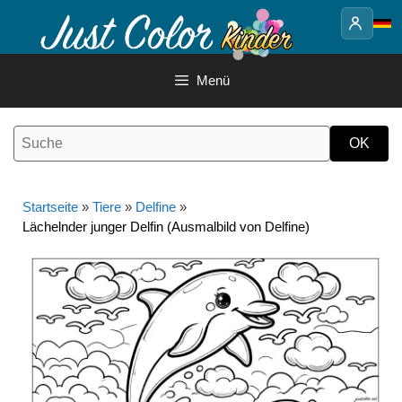
Springe
zum
Inhalt
Menü
Startseite
»
Tiere
»
Delfine
»
Lächelnder junger Delfin (Ausmalbild von Delfine)