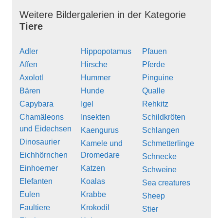
Weitere Bildergalerien in der Kategorie
Tiere
Adler
Hippopotamus
Pfauen
Affen
Hirsche
Pferde
Axolotl
Hummer
Pinguine
Bären
Hunde
Qualle
Capybara
Igel
Rehkitz
Chamäleons
Insekten
Schildkröten
und Eidechsen
Kaengurus
Schlangen
Dinosaurier
Kamele und
Schmetterlinge
Eichhörnchen
Dromedare
Schnecke
Einhoerner
Katzen
Schweine
Elefanten
Koalas
Sea creatures
Eulen
Krabbe
Sheep
Faultiere
Krokodil
Stier