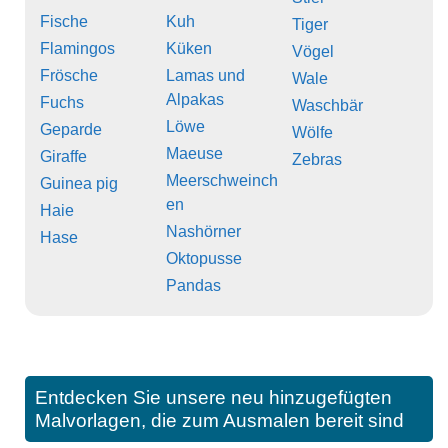
Fische
Kuh
Tiger
Flamingos
Küken
Vögel
Frösche
Lamas und
Wale
Alpakas
Fuchs
Waschbär
Löwe
Geparde
Wölfe
Maeuse
Giraffe
Zebras
Meerschweinch
Guinea pig
en
Haie
Nashörner
Hase
Oktopusse
Pandas
Entdecken Sie unsere neu hinzugefügten
Malvorlagen, die zum Ausmalen bereit sind