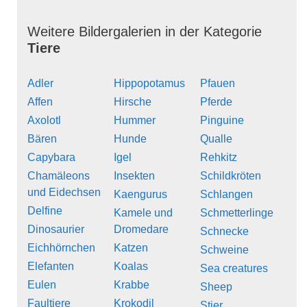
Weitere Bildergalerien in der Kategorie
Tiere
Adler
Hippopotamus
Pfauen
Affen
Hirsche
Pferde
Axolotl
Hummer
Pinguine
Bären
Hunde
Qualle
Capybara
Igel
Rehkitz
Chamäleons
Insekten
Schildkröten
und Eidechsen
Kaengurus
Schlangen
Delfine
Kamele und
Schmetterlinge
Dinosaurier
Dromedare
Schnecke
Eichhörnchen
Katzen
Schweine
Elefanten
Koalas
Sea creatures
Eulen
Krabbe
Sheep
Faultiere
Krokodil
Stier