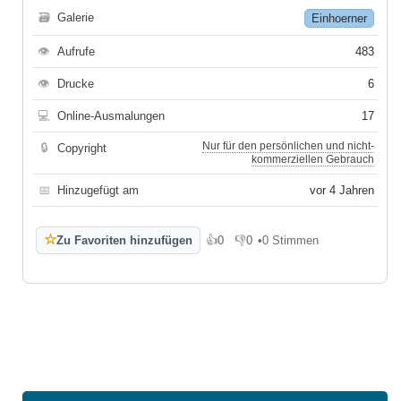
🗃
Galerie
Einhoerner
👁
Aufrufe
483
👁
Drucke
6
💻
Online-Ausmalungen
17
Nur für den persönlichen und nicht-
🔒
Copyright
kommerziellen Gebrauch
📅
Hinzugefügt am
vor 4 Jahren
☆
Zu Favoriten hinzufügen
👍
0
👎
0
•
0 Stimmen
Gefällt mir
Gefällt mir nicht