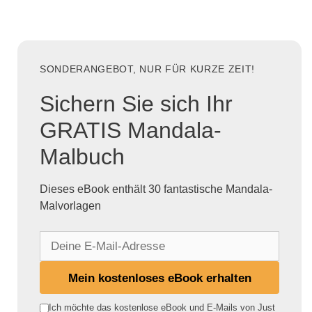
SONDERANGEBOT, NUR FÜR KURZE ZEIT!
Sichern Sie sich Ihr
GRATIS Mandala-
Malbuch
Dieses eBook enthält 30 fantastische Mandala-
Malvorlagen
D
e
i
Mein kostenloses eBook erhalten
n
e
Ich möchte das kostenlose eBook und E-Mails von Just