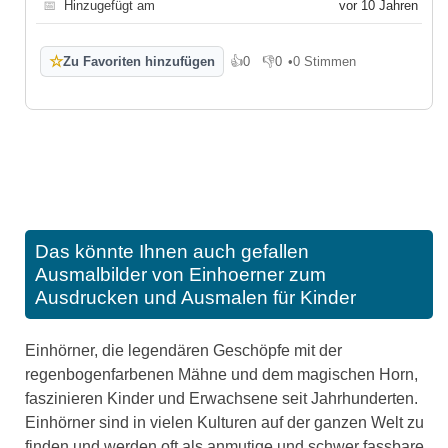
📅
Hinzugefügt am
vor 10 Jahren
☆
Zu Favoriten hinzufügen
👍
0
👎
0
•
0 Stimmen
Gefällt mir
Gefällt mir nicht
Das könnte Ihnen auch gefallen
Ausmalbilder von Einhoerner zum
Ausdrucken und Ausmalen für Kinder
Einhörner, die legendären Geschöpfe mit der
regenbogenfarbenen Mähne und dem magischen Horn,
faszinieren Kinder und Erwachsene seit Jahrhunderten.
Einhörner sind in vielen Kulturen auf der ganzen Welt zu
finden und werden oft als anmutige und schwer fassbare