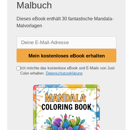
Malbuch
Dieses eBook enthält 30 fantastische Mandala-
Malvorlagen
D
e
i
Mein kostenloses eBook erhalten
n
e
Ich möchte das kostenlose eBook und E-Mails von Just
Color erhalten.
Datenschutzerklärung
E
-
M
a
i
l
-
A
d