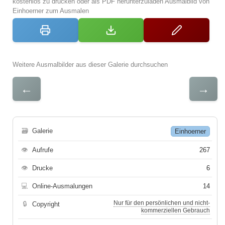
kostenlos zu drucken oder als PDF herunterzuladen Ausmalbild von
Einhoerner zum Ausmalen
Weitere Ausmalbilder aus dieser Galerie durchsuchen
←
→
🗃
Galerie
Einhoerner
👁
Aufrufe
267
👁
Drucke
6
💻
Online-Ausmalungen
14
Nur für den persönlichen und nicht-
🔒
Copyright
kommerziellen Gebrauch