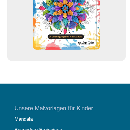
r
e
s
s
e
Unsere Malvorlagen für Kinder
Mandala
Besondere Ereignisse