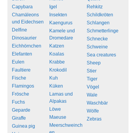
Capybara
Igel
Rehkitz
Chamäleons
Insekten
Schildkröten
und Eidechsen
Kaengurus
Schlangen
Delfine
Kamele und
Schmetterlinge
Dinosaurier
Dromedare
Schnecke
Eichhörnchen
Katzen
Schweine
Elefanten
Koalas
Sea creatures
Eulen
Krabbe
Sheep
Faultiere
Krokodil
Stier
Fische
Kuh
Tiger
Flamingos
Küken
Vögel
Frösche
Lamas und
Wale
Alpakas
Fuchs
Waschbär
Löwe
Geparde
Wölfe
Maeuse
Giraffe
Zebras
Meerschweinch
Guinea pig
en