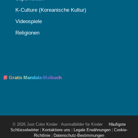
K-Culture (Koreanische Kultur)
Videospiele
Religionen
📘 Gratis Mandala-Malbuch
© 2026 Just Color Kinder : Ausmalbilder für Kinder
Häufigste
Schlüsselwörter
|
Kontaktiere uns
|
Legale Erwähnungen
|
Cookie-
Richtlinie
|
Datenschutz-Bestimmungen