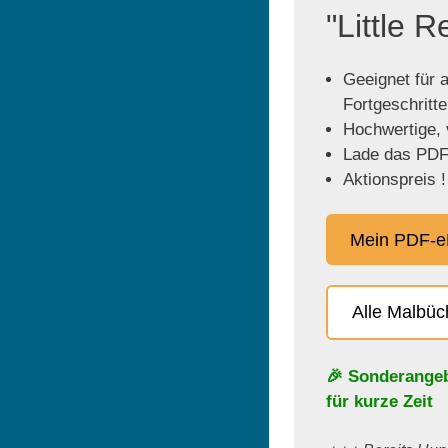
"Little 
Geeignet für a
Fortgeschritt
Hochwertige, v
Lade das PDF 
Aktionspreis !
Mein PDF-e
Alle Malbü
🎉 Sonderange
für kurze Zeit