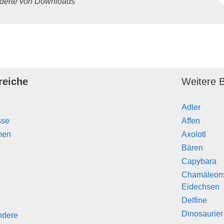
underte von Downloads
reiche
Weitere B
Adler
sse
Affen
men
Axolotl
Bären
Capybara
Chamäleon
Eidechsen
Delfine
Dinosaurier
ndere