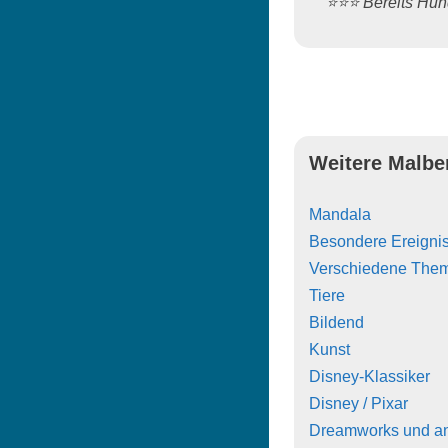
⭐️⭐️⭐️ Bereits H
Weitere Malbe
Mandala
Besondere Ereigni
Verschiedene The
Tiere
Bildend
Kunst
Disney-Klassiker
Disney / Pixar
Dreamworks und a