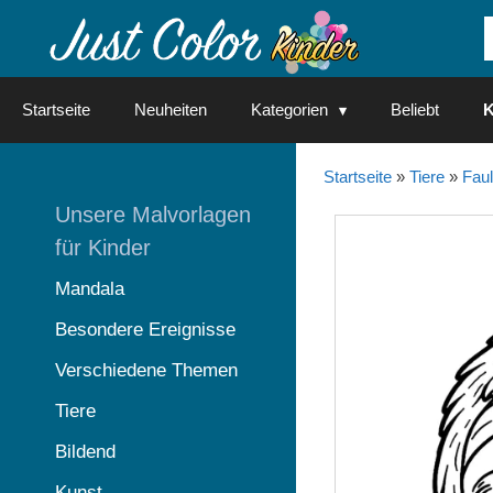
Springe
zum
Inhalt
Startseite
Neuheiten
Kategorien
Beliebt
K
Startseite
»
Tiere
»
Faul
Unsere Malvorlagen
für Kinder
Mandala
Besondere Ereignisse
Verschiedene Themen
Tiere
Bildend
Kunst