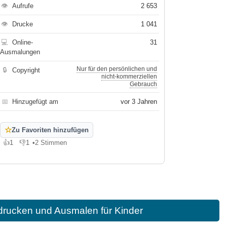
👁
Aufrufe
2 653
👁
Drucke
1 041
💻
Online-
31
Ausmalungen
Nur für den persönlichen und
🔒
Copyright
nicht-kommerziellen
Gebrauch
📅
Hinzugefügt am
vor 3 Jahren
☆
Zu Favoriten hinzufügen
👍
1
👎
1
•
2 Stimmen
Gefällt mir
Gefällt mir nicht
drucken und Ausmalen für Kinder