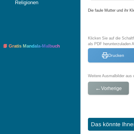
Religionen
Die faule Mutter und ihr Kl
Klicken Sie auf die Schal
als PDF herunterzuladen 
📘 Gratis Mandala-Malbuch
Drucken
Weitere Ausmalbilder aus 
←
Vorherige
Das könnte Ihne