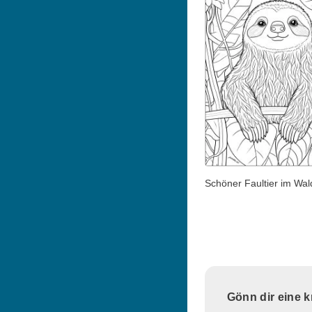
Schöner Faultier im Wal
Gönn dir eine 