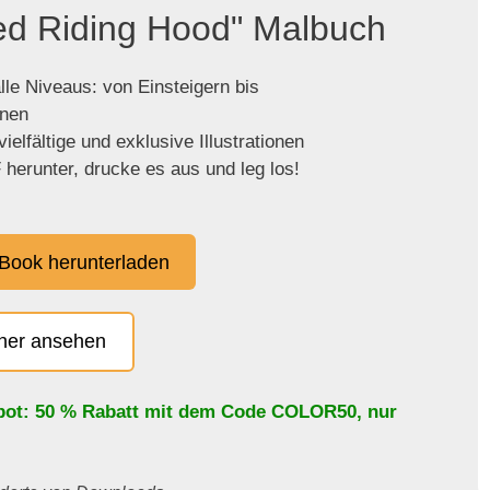
Red Riding Hood" Malbuch
lle Niveaus: von Einsteigern bis
enen
ielfältige und exklusive Illustrationen
herunter, drucke es aus und leg los!
Book herunterladen
cher ansehen
bot: 50 % Rabatt mit dem Code
COLOR50
, nur