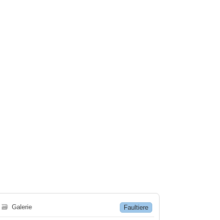
🗃
Galerie
Faultiere