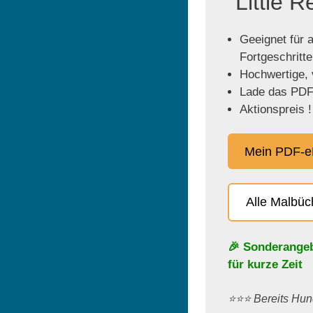
"Little 
Geeignet für a
Fortgeschritt
Hochwertige, v
Lade das PDF 
Aktionspreis !
Mein PDF-e
Alle Malbü
🎉 Sonderange
für kurze Zeit
⭐️⭐️⭐️ Bereits H