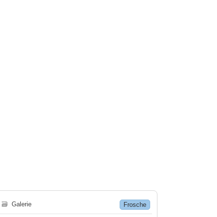
🗃
Galerie
Frosche