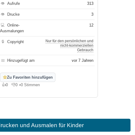
👁
Aufrufe
313
👁
Drucke
3
💻
Online-
12
Ausmalungen
Nur für den persönlichen und
🔒
Copyright
nicht-kommerziellen
Gebrauch
📅
Hinzugefügt am
vor 7 Jahren
☆
Zu Favoriten hinzufügen
👍
0
👎
0
•
0 Stimmen
Gefällt mir
Gefällt mir nicht
rucken und Ausmalen für Kinder