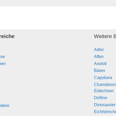
reiche
Weitere B
Adler
sse
Affen
men
Axolotl
Bären
Capybara
Chamäleon
Eidechsen
Delfine
Dinosaurier
ndere
Eichhörnch