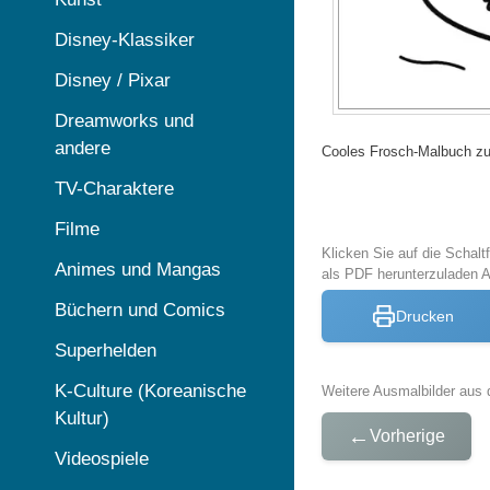
Disney-Klassiker
Disney / Pixar
Dreamworks und
andere
Cooles Frosch-Malbuch z
TV-Charaktere
Filme
Klicken Sie auf die Schal
Animes und Mangas
als PDF herunterzuladen 
Büchern und Comics
Drucken
Superhelden
K-Culture (Koreanische
Weitere Ausmalbilder aus 
Kultur)
←
Vorherige
Videospiele