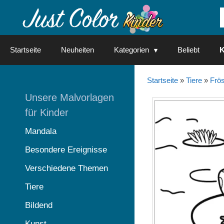
Springe
zum
Inhalt
Startseite
Neuheiten
Kategorien
Beliebt
K
Startseite
»
Tiere
»
Frö
Unsere Malvorlagen
für Kinder
Mandala
Besondere Ereignisse
Verschiedene Themen
Tiere
Bildend
Kunst