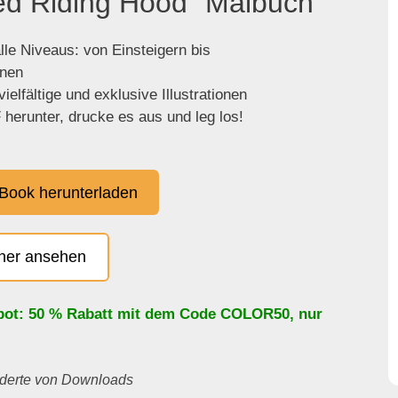
Red Riding Hood" Malbuch
lle Niveaus: von Einsteigern bis
enen
ielfältige und exklusive Illustrationen
herunter, drucke es aus und leg los!
Book herunterladen
cher ansehen
bot: 50 % Rabatt mit dem Code
COLOR50
, nur
underte von Downloads