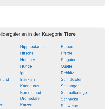
ildergalerien in der Kategorie
Tiere
Hippopotamus
Pfauen
Hirsche
Pferde
Hummer
Pinguine
Hunde
Qualle
Igel
Rehkitz
s und
Insekten
Schildkröten
Kaengurus
Schlangen
Kamele und
Schmetterlinge
Dromedare
Schnecke
en
Katzen
Schweine