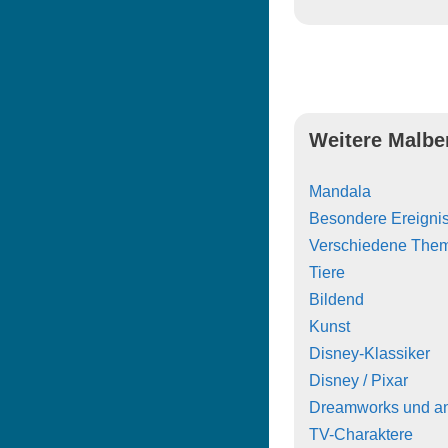
Weitere Malbe
Mandala
Besondere Ereigni
Verschiedene The
Tiere
Bildend
Kunst
Disney-Klassiker
Disney / Pixar
Dreamworks und a
TV-Charaktere